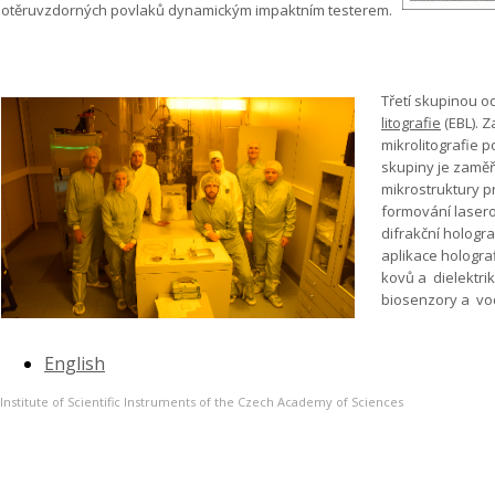
otěruvzdorných povlaků dynamickým impaktním testerem.
Třetí skupinou o
litografie
(EBL). 
mikrolitografie 
skupiny je zamě
mikrostruktury p
formování laser
difrakční hologr
aplikace holograf
kovů a dielektri
biosenzory a vo
English
Institute of Scientific Instruments of the Czech Academy of Sciences