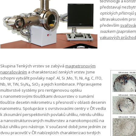
technologií a konstr
představují nezbyt
optických přístrojů
p
ultravakuovém prost
především
svařová
svazkem (paprskem
vakuových průcho
Skupina Tenkých vrstev se zabývá
magnetronovým
naprašováním
a charakterizací
tenkých vrstev
. Jsme
schopni vytvářit povlaky např. Al, Si ,Mo, Ti, Ni, Ag, C, ITO,
Nb, W, TiN, Si
N
, SiO
a jejich kombinace. Připravujeme
3
4
2
multivrstvé systémy pro rentgenovou optiku
s nanometrovými tloušťkami dvouvrstev o sumární
tloušťce desetin mikrometru s přesností v oblasti desenin
nanometru. Spolupráce s ovrstvovacími centry v ČR vedla
k zkoumání perspektivních povlaků uhlíku, nitridu uhlíku
a nanostrukturovaných multivrstev a nanokompozitů na
bázi uhlíku pro nástroje. V současné době jsme jedním ze
dvou pracovišť v ČR nabízejících charakterizaci tvrdých