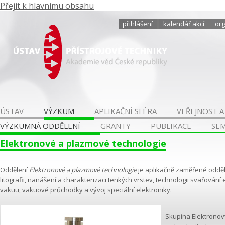
Přejít k hlavnímu obsahu
přihlášení
kalendář akcí
org
ÚSTAV
VÝZKUM
APLIKAČNÍ SFÉRA
VEŘEJNOST A
VÝZKUMNÁ ODDĚLENÍ
GRANTY
PUBLIKACE
SE
Elektronové a plazmové technologie
Oddělení
Elektronové a plazmové technologie
je aplikačně zaměřené odděl
litografii, nanášení a charakterizaci tenkých vrstev, technologii svařován
vakuu, vakuové průchodky a vývoj speciální elektroniky.
Skupina Elektronov