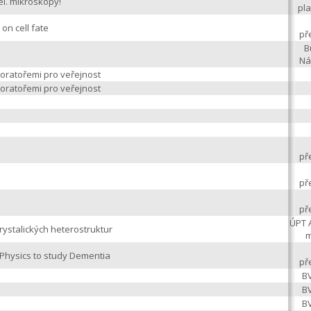
el. mikroskopy!
pl
 on cell fate
př
B
Ná
oratořemi pro veřejnost
oratořemi pro veřejnost
př
př
př
ÚPT 
ystalických heterostruktur
m
 Physics to study Dementia
př
BV
BV
BV