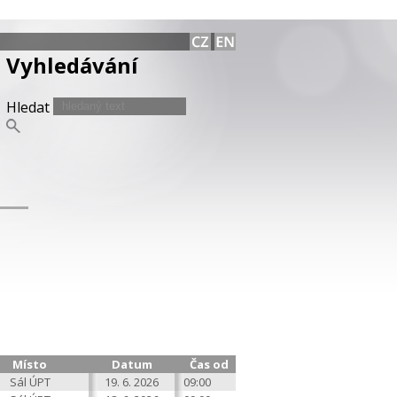
Vyhledávání
Hledat
Místo
Datum
Čas od
Sál ÚPT
19. 6. 2026
09:00