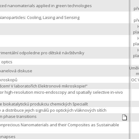
ced nanomaterials applied in green technologies
př
anoparticles: Cooling, Lasing and Sensing
př
pl
pl
imentální odpoledne pro dětské návštěvníky
pl
 optics
Uměl
 panelová diskuse
m
ikroskopů
OC 
cem! V laboratořích Elektronové mikroskopie!“
for high-resolution micro-endoscopy and spatially selective in-vivo
re biokatalytickú produkciu chemických špecialít
a distribuce jejich signálů po optických vláknových sítích
 phase transitions
onprecious Nanomaterials and their Composites as Sustainable
synapses