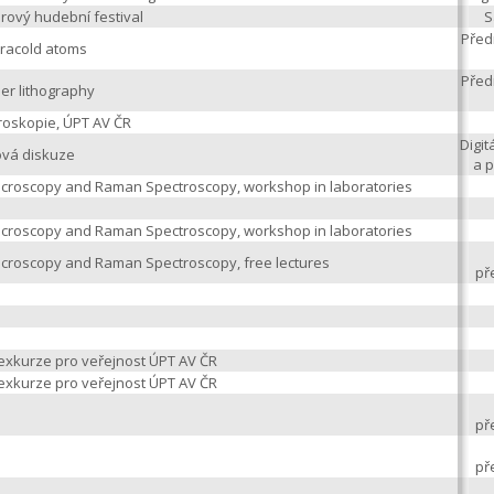
nrový hudební festival
S
Před
tracold atoms
Před
er lithography
roskopie, ÚPT AV ČR
Digi
ová diskuze
a p
icroscopy and Raman Spectroscopy, workshop in laboratories
icroscopy and Raman Spectroscopy, workshop in laboratories
croscopy and Raman Spectroscopy, free lectures
př
exkurze pro veřejnost ÚPT AV ČR
exkurze pro veřejnost ÚPT AV ČR
př
př