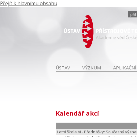
Přejít k hlavnímu obsahu
při
ÚSTAV
VÝZKUM
APLIKAČNÍ
Kalendář akcí
Letní škola AI - Přednášky: Současný význa