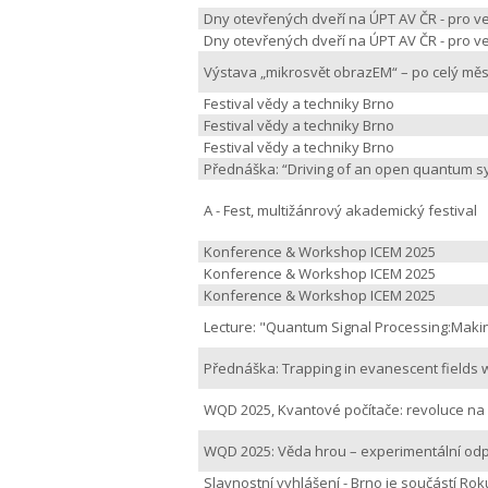
Dny otevřených dveří na ÚPT AV ČR - pro v
Dny otevřených dveří na ÚPT AV ČR - pro v
Výstava „mikrosvět obrazEM“ – po celý měs
Festival vědy a techniky Brno
Festival vědy a techniky Brno
Festival vědy a techniky Brno
Přednáška: “Driving of an open quantum sys
A - Fest, multižánrový akademický festival
Konference & Workshop ICEM 2025
Konference & Workshop ICEM 2025
Konference & Workshop ICEM 2025
Lecture: "Quantum Signal Processing:Maki
Přednáška: Trapping in evanescent fields
WQD 2025, Kvantové počítače: revoluce na
WQD 2025: Věda hrou – experimentální odp
Slavnostní vyhlášení - Brno je součástí Ro