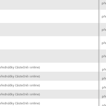
př
př
př
př
př
přednášky částečně i online)
př
přednášky částečně i online)
př
přednášky částečně i online)
př
přednášky částečně i online)
př
přednášky částečně i online)
př