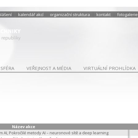
hlášení
kalendář akcí
organizační struktura
kontakt
fotogalerie
 SFÉRA
VEŘEJNOST A MÉDIA
VIRTUÁLNÍ PROHLÍDKA
Název akce
m AI, Pokročilé metody AI – neuronové sítě a deep learning