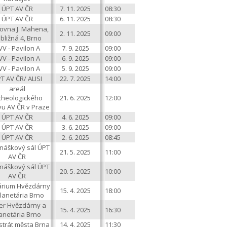
ÚPT AV ČR
7. 11. 2025
08:30
ÚPT AV ČR
6. 11. 2025
08:30
ovna J. Mahena,
2. 11. 2025
09:00
bližná 4, Brno
VV - Pavilon A
7. 9. 2025
09:00
VV - Pavilon A
6. 9. 2025
09:00
VV - Pavilon A
5. 9. 2025
09:00
T AV ČR/ ALISI
22. 7. 2025
14:00
areál
cheologického
21. 6. 2025
12:00
vu AV ČR v Praze
ÚPT AV ČR
4. 6. 2025
09:00
ÚPT AV ČR
3. 6. 2025
09:00
ÚPT AV ČR
2. 6. 2025
08:45
náškový sál ÚPT
21. 5. 2025
11:00
AV ČR
náškový sál ÚPT
20. 5. 2025
10:00
AV ČR
tárium Hvězdárny
15. 4. 2025
18:00
lanetária Brno
er Hvězdárny a
15. 4. 2025
16:30
anetária Brno
strát města Brna
14. 4. 2025
11:30