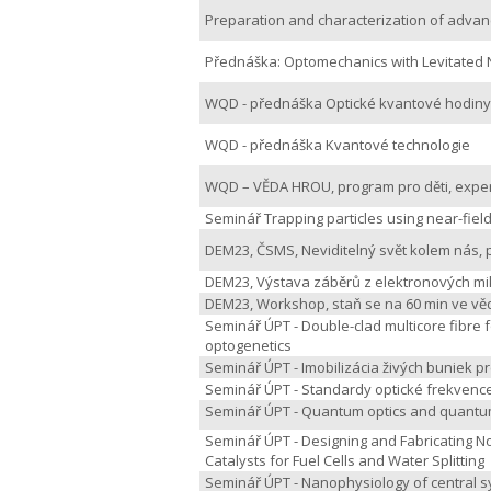
Preparation and characterization of advan
Přednáška: Optomechanics with Levitated N
WQD - přednáška Optické kvantové hodiny
WQD - přednáška Kvantové technologie
WQD – VĚDA HROU, program pro děti, exper
Seminář Trapping particles using near-field
DEM23, ČSMS, Neviditelný svět kolem nás,
DEM23, Výstava záběrů z elektronových m
DEM23, Workshop, staň se na 60 min ve věd
Seminář ÚPT -
Double-clad multicore fibre 
optogenetics
Seminář ÚPT -
Imobilizácia živých buniek p
Seminář ÚPT -
Standardy optické frekvence 
Seminář ÚPT -
Quantum optics and quantum
Seminář ÚPT -
Designing and Fabricating N
Catalysts for Fuel Cells and Water Splitting
Seminář ÚPT -
Nanophysiology of central 