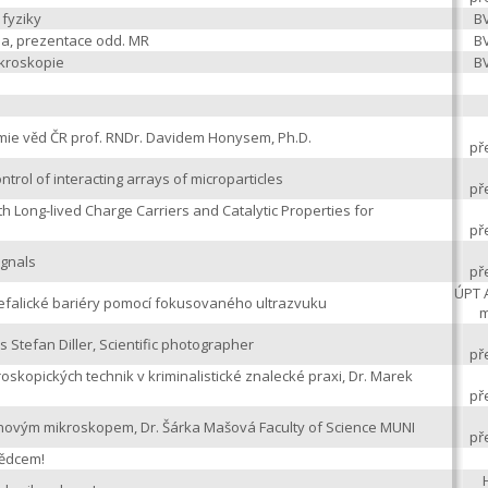
 fyziky
BV
ěla, prezentace odd. MR
BV
ikroskopie
BV
e věd ČR prof. RNDr. Davidem Honysem, Ph.D.
př
rol of interacting arrays of microparticles
př
h Long-lived Charge Carriers and Catalytic Properties for
př
ignals
př
ÚPT 
cefalické bariéry pomocí fokusovaného ultrazvuku
m
 Stefan Diller, Scientific photographer
př
oskopických technik v kriminalistické znalecké praxi, Dr. Marek
př
onovým mikroskopem, Dr. Šárka Mašová Faculty of Science MUNI
př
vědcem!