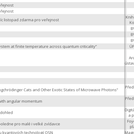
eřejnost
eřejnost
Knih
íc listopad zdarma pro veřejnost
Ko
B
B
B
tem at finite temperature across quantum criticality”
ÚP
Ar
ústa
Před
ngchrödinger Cats and Other Exotic States of Microwave Photons”
Před
 with angular momentum
Digi
 dohled
a p
Foy
oledne pro malé i velké zvídavce
pl
ku kvantových technologií OSN
Magi