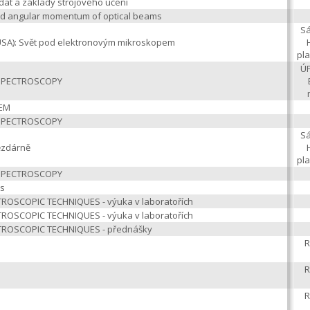
 dat a základy strojového učení
y and angular momentum of optical beams
Sá
(USA): Svět pod elektronovým mikroskopem
pl
ÚP
 SPECTROSCOPY
TEM
 SPECTROSCOPY
Sá
ězdárně
pl
 SPECTROSCOPY
rs
OSCOPIC TECHNIQUES - výuka v laboratořích
OSCOPIC TECHNIQUES - výuka v laboratořích
ROSCOPIC TECHNIQUES - přednášky
R
R
R