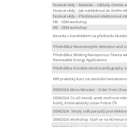
Festival vědy – Matelab – základy chemie a
Festival vědy – Jak nahlédnout do živého t
Festival vědy – Představení elektronové m
FIB – SEM workshop
FIB – SEM workshop
Beseda s kandidátem na předsedu Akademi
Přednáška: Neuromorphic detection and cont
Přednáška: Blinking Nanoporous Titania wit
Renewable Energy Applications
Přednáška: Invisible electrocardiography s
MRI praktický kurz na otevírání hematoen
DEM2024: Micro Miracles - Order from Chaos
DEM2024: Co oči nevidí, aneb možnosti mikr
Kotrlý, Kriminalistický ústav Policie ČR
DEM2024: Skrytý svět parazitů pod elektr
DEM2024: Workshop: Staň se na 60 minut 