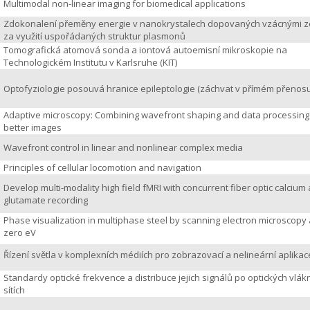
Multimodal non-linear imaging for biomedical applications
Zdokonalení přeměny energie v nanokrystalech dopovaných vzácnými 
za využití uspořádaných struktur plasmonů
Tomografická atomová sonda a iontová autoemisní mikroskopie na
Technologickém Institutu v Karlsruhe (KIT)
Optofyziologie posouvá hranice epileptologie (záchvat v přímém přenosu
Adaptive microscopy: Combining wavefront shaping and data processing
better images
Wavefront control in linear and nonlinear complex media
Principles of cellular locomotion and navigation
Develop multi-modality high field fMRI with concurrent fiber optic calcium
glutamate recording
Phase visualization in multiphase steel by scanning electron microscopy 
zero eV
Řízení světla v komplexních médiích pro zobrazovací a nelineární aplikac
Standardy optické frekvence a distribuce jejich signálů po optických vlá
sítích