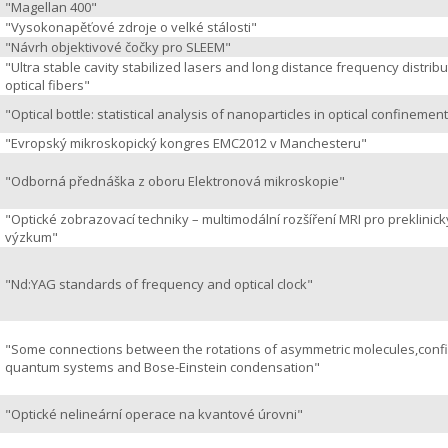
"Magellan 400"
"Vysokonapěťové zdroje o velké stálosti"
"Návrh objektivové čočky pro SLEEM"
"Ultra stable cavity stabilized lasers and long distance frequency distribu
optical fibers"
"Optical bottle: statistical analysis of nanoparticles in optical confinemen
"Evropský mikroskopický kongres EMC2012 v Manchesteru"
"Odborná přednáška z oboru Elektronová mikroskopie"
"Optické zobrazovací techniky – multimodální rozšíření MRI pro preklinick
výzkum"
"Nd:YAG standards of frequency and optical clock"
"Some connections between the rotations of asymmetric molecules,conf
quantum systems and Bose-Einstein condensation"
"Optické nelineární operace na kvantové úrovni"