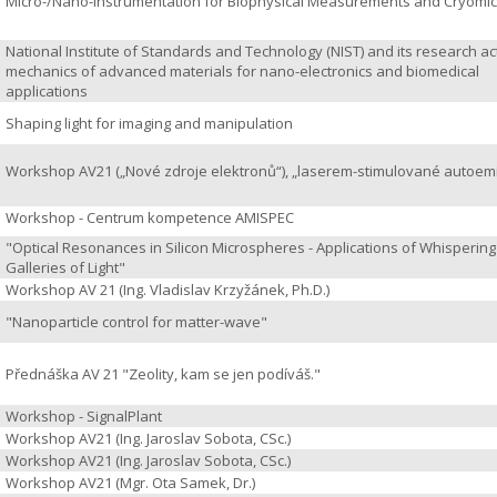
Micro-/Nano-Instrumentation for Biophysical Measurements and Cryomi
National Institute of Standards and Technology (NIST) and its research acti
mechanics of advanced materials for nano-electronics and biomedical
applications
Shaping light for imaging and manipulation
Workshop AV21 („Nové zdroje elektronů“), „laserem-stimulované autoem
Workshop - Centrum kompetence AMISPEC
"Optical Resonances in Silicon Microspheres - Applications of Whispering
Galleries of Light"
Workshop AV 21 (Ing. Vladislav Krzyžánek, Ph.D.)
"Nanoparticle control for matter-wave"
Přednáška AV 21 "Zeolity, kam se jen podíváš."
Workshop - SignalPlant
Workshop AV21 (Ing. Jaroslav Sobota, CSc.)
Workshop AV21 (Ing. Jaroslav Sobota, CSc.)
Workshop AV21 (Mgr. Ota Samek, Dr.)