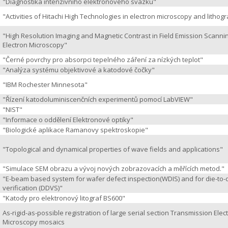
"Diagnostika intenzivního elektronového svazku"
"Activities of Hitachi High Technologies in electron microscopy and lithog
"High Resolution Imaging and Magnetic Contrast in Field Emission Scanni
Electron Microscopy"
"Černé povrchy pro absorpci tepelného záření za nízkých teplot"
"Analýza systému objektivové a katodové čočky"
"IBM Rochester Minnesota"
"Řízení katodoluminiscenčních experimentů pomocí LabVIEW"
"NIST"
"Informace o oddělení Elektronové optiky"
"Biologické aplikace Ramanovy spektroskopie"
"Topological and dynamical properties of wave fields and applications"
"Simulace SEM obrazu a vývoj nových zobrazovacích a měřících metod."
"E-beam based system for wafer defect inspection(WDIS) and for die-to
verification (DDVS)"
"Katody pro elektronový litograf BS600"
As-rigid-as-possible registration of large serial section Transmission Elec
Microscopy mosaics