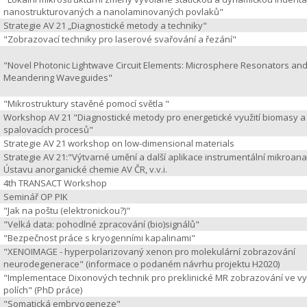
nanostrukturovaných a nanolaminovaných povlaků"
Strategie AV 21 „Diagnostické metody a techniky"
"Zobrazovací techniky pro laserové svařování a řezání"
"Novel Photonic Lightwave Circuit Elements: Microsphere Resonators an
Meandering Waveguides"
"Mikrostruktury stavěné pomocí světla "
Workshop AV 21 "Diagnostické metody pro energetické využití biomasy a 
spalovacích procesů"
Strategie AV 21 workshop on low-dimensional materials
Strategie AV 21:"Výtvarné umění a další aplikace instrumentální mikroana
Ústavu anorganické chemie AV ČR, v.v.i.
4th TRANSACT Workshop
Seminář OP PIK
"Jak na poštu (elektronickou?)"
"Velká data: pohodlné zpracování (bio)signálů"
"Bezpečnost práce s kryogenními kapalinami"
"XENOIMAGE - hyperpolarizovaný xenon pro molekulární zobrazování
neurodegenerace" (informace o podaném návrhu projektu H2020)
"Implementace Dixonových technik pro preklinické MR zobrazování ve v
polích" (PhD práce)
"Somatická embryogeneze"