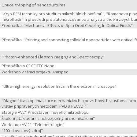
Optical trapping of nanostructures
"Kryo-REM techniky pro studium mikrobiálních biofilmů", "Ramanova pinz
mikrofluidním prostředí pro automatizovanou analýzu a třídění živých b
Přednáška: "Mechanical Effects of Spin Orbit Coupling In Optical Fields"
Přednáška: "Printing and connecting colloidal nanoparticles with optical 
"Photon-enhanced Electron Imaging and Spectroscopy"
Přednáška o CF CEITEC Nano
Workshop v rámci projektu Amispec
"Ultra-high energy resolution EELS in the electron microscope"
"Diagnostika a optimalizace mechanických a povrchových vlastností och
vrstev připravených metodami PVD a PECVD "
Stategie AV21 Představení nového mikroskopu
Školení „Nakládání s nebezpečnými chemikáliemi"
Workshop AV 21 "Telemetrologie"
"100 kilovoltový zdroj"
"Lokální mikrostrukturní změny vyvolané statickou a dynamickou indenta