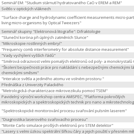
Seminář EM: "Studium stárnutí hydratovaného CaO v EREM a REM"
Světlo v optických vláknech
"Surface charge and hydrodynamic coefficient measurements micro-part
living micro-organisms by Optical Tweezers"
Seminář skupiny "Elektronová litografie": Difraktologie
"Sluneční koróna při úplných zatměních Slunce"
"Mikroskopie rostlinných embryí"
"Frequency comb interferometry for absolute distance measurement"
"Vady vychýlení vyšších řádů"
"Směrová odrazivost velmi pomalých elektronů od poly- a monokrystalů 
"Školení bezpečnosti práce pro nakládání s nebezpečnými chemickými l
chemickými směsmi"
"Interakce světla a jediného atomu ve volném prostoru "
Přednáška z Univerzity Palackého
"Metrologická charakterizace mikrovezikulu pomocí TSEM"
Pavidelný výroční workshop centra AMISPEC, "Platforma pokročilých
mikroskopických a spektroskopických technik pro nano a mikrotechnolog
"Spektroskopické monitorování procesu svařování pulsním laserem"
"Diagnostika laserového svařovacího procesu"
"Monte Carlo simulace prošlých elektronů pro STEM detektor"
"Lasery s velmi úzkou spektrální šířkou čáry a jejich použití v přesném m