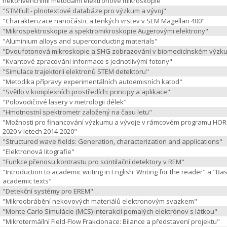
nekonvencnimi metodami elektronove mikroskopie"
"STMFull - plnotextové databáze pro výzkum a vývoj"
"Charakterizace nanočástic a tenkých vrstev v SEM Magellan 400"
"Mikrospektroskopie a spektromikroskopie Augerovými elektrony"
"Aluminium alloys and superconducting materials"
"Dvoufotonová mikroskopie a SHG zobrazování v biomedicínském výzk
"Kvantové zpracování informace s jednotlivými fotony"
"Simulace trajektorií elektronů STEM detektoru"
"Metodika přípravy experimentálních autoemisních katod"
"Světlo v komplexních prostředích: principy a aplikace"
"Polovodičové lasery v metrologii délek"
"Hmotnostní spektrometr založený na času letu"
"Možnosti pro financování výzkumu a vývoje v rámcovém programu HO
2020 v letech 2014-2020"
"Structured wave fields: Generation, characterization and applications"
"Elektronová litografie"
"Funkce přenosu kontrastu pro scintilační detektory v REM"
"Introduction to academic writing in English: Writing for the reader" a "Bas
academic texts"
"Detekční systémy pro EREM"
"Mikroobrábění nekovových materiálů elektronovým svazkem"
"Monte Carlo Simulácie (MCS) interakcií pomalých elektrónov s látkou"
"Mikrotermáílní Field-Flow Frakcionace: Bilance a představení projektu"