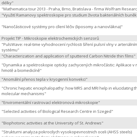
délky"
"Mathematica tour 2013 - Praha, Brno, Bratislava - firma Wolfram Resear
"Využití Ramanovy spektroskopie pro studium života bakteriálních buněk
"Nanočásticové systémy pro cílení léčiv (liposomy a nanovlákna)"
Projekt TIP - Mikroskopie elektrochemických senzorů
"PulsWave: real-time vyhodnocení rychlosti šíření pulsní vlny v arteriální
systému"
"Characterization and application of sputtered Carbon Nitride thin films"
"Dynamika a spektroskopie opticky zachycených mikročástic: Aplikace v
hmotě a biomedicíně"
"Anomální přenos tepla v kryogenní konvekci"
"Chronic hepatic encephalopathy: how MRS and MRI help in elucidating t
molecular mechanisms"
"Enviromentální rastrovací elektronová mikroskopie"
"Selected activities of Biological Research Centre in Szeged"
"Biophotonic activities at the University of St. Andrews"
"Strukturni analyza pokrocilych vysokopevnostnich oceli (AHSS steels)