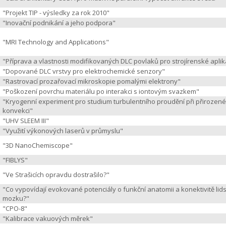
"Projekt TIP - výsledky za rok 2010"
"Inovační podnikání a jeho podpora"
"MRI Technology and Applications"
"Příprava a vlastnosti modifikovaných DLC povlaků pro strojírenské apli
"Dopované DLC vrstvy pro elektrochemické senzory"
"Rastrovací prozařovací mikroskopie pomalými elektrony"
"Poškození povrchu materiálu po interakci s iontovým svazkem"
"Kryogenní experiment pro studium turbulentního proudění při přirozené
konvekci"
"UHV SLEEM III"
"Využití výkonových laserů v průmyslu"
"3D NanoChemiscope"
"FIBLYS"
"Ve Strašicích opravdu dostrašilo?"
"Co vypovídají evokované potenciály o funkční anatomii a konektivitě li
mozku?"
"CPO-8"
"Kalibrace vakuových měrek"