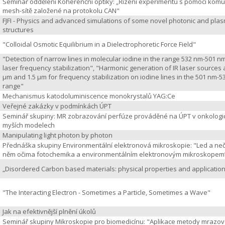
Seminář oddělení Koherenční optiky: „Řízení experimentů s pomocí komu
mesh-sítě založené na protokolu CAN"
FJFI - Physics and advanced simulations of some novel photonic and pla
structures
"Colloidal Osmotic Equilibrium in a Dielectrophoretic Force Field"
"Detection of narrow lines in molecular iodine in the range 532 nm-501 nm
laser frequency stabilization", "Harmonic generation of IR laser sources
µm and 1.5 µm for frequency stabilization on iodine lines in the 501 nm-
range"
Mechanismus katodoluminiscence monokrystalů YAG:Ce
Veřejné zakázky v podmínkách ÚPT
Seminář skupiny: MR zobrazování perfúze prováděné na ÚPT v onkologi
myších modelech
Manipulating light photon by photon
Přednáška skupiny Environmentální elektronová mikroskopie: "Led a neč
něm očima fotochemika a environmentálním elektronovým mikroskopem
„Disordered Carbon based materials: physical properties and applicatio
"The Interacting Electron - Sometimes a Particle, Sometimes a Wave"
Jak na efektivnější plnění úkolů
Seminář skupiny Mikroskopie pro biomedicínu: "Aplikace metody mrazo