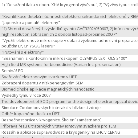
1) "Dosažení tlaku v oboru XHV kryogenní vývěvou", 2) "Vývěvy typu scrol
"Kvantifikace detekční účinnosti detektoru sekundárních elektronů v RE
"Japonsko a pomalé elektrony"
"1) Shrnutí dosažených výsledků grantu GAČR202/050607, 2) Info o nových
high resolution zobrazeních z období listopad-prosinec 20O7"
"Využití elektronové mikroskopie v oblasti výzkumu adhezivní preparace
použitím Er, Cr: YSGG laseru"
"Putování s elektrony"
"Seznámení s konfokálním mikroskopem OLYMPUS LEXT OLS 3100"
High field MR systems for biomedicine (Varian Inc. presentation)
Seminář EO
Svařování elektronovým svazkem v ÚPT
Zobrazení dopantu v nízkoenergiovém SEM
Biomedicínske aplikácie magnetických nanočastíc
Výsledky týmu v roce 2007
The development of EOD program for the design of electron optical devi
Simulace Coulombovských interakcí v blízkosti zdroje
Odběr kapalného dusíku v ÚPT
Bezpečnost práce v kryogenice. Školení zaměstnanců.
Příprava řezu ultratenkých vrstev iontovým svazkem pro TEM
Rozsáhlé aplikace supravodivosti a kryogeniky na LHC v CERNu