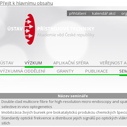
Přejít k hlavnímu obsahu
přihlášení
kalendář akcí
org
ÚSTAV
VÝZKUM
APLIKAČNÍ SFÉRA
VEŘEJNOST A
VÝZKUMNÁ ODDĚLENÍ
GRANTY
PUBLIKACE
SE
Název semináře
Double-clad multicore fibre for high-resolution micro-endoscopy and spat
selective in-vivo optogenetics
Imobilizácia živých buniek pre biokatalytickú produkciu chemických špecia
Standardy optické frekvence a distribuce jejich signálů po optických vlá
sítích