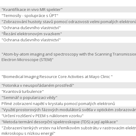
"Kvantifikace in vivo MR spekter"
"Termosíly - spolupráce s ÚPT"
"Zobrazování hustoty stavů pomocí odrazivosti velmi pomalých elektron
"Ochrana duševního vlastnictví"
"Řezání elektronovým svazkem"
"Ochrana duševního vlastnictví"
"Atom-by-atom imaging and spectroscopy with the Scanning Transmissio
Electron Microscope (STEM)"
"Biomedical Imaging Resource Core Activities at Mayo Clinic "
"Fotonika v neuspořádaném prostředí"
"Kvantová turbulence"
"Seminář o popularizaci vědy"
Přímé zobrazení napětí v krystalu pomocí pomalých elektronů
"Využití prostorových fázových modulátorů světla v optickém zobrazován
"Určení rozlišení v PEEM s náklonem vzorku"
"Metoda termání desorpční spektroskopie (TDS) a její aplikace"
"Zobrazení tenkých vrstev na křemíkovém substrátu v rastrovacím elek
mikroskopu s nízkou energií"