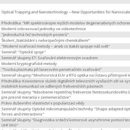
Optical Trapping and Nanotechnology – New Opportunities for Nanoscal
Přednáška: "MR spektroskopie myších modelov degeneratívnych ochore
Moderní zobrazovací jednotky ve videotechnice
"Jednoduchá řeč technických posterů"
Školení „Nakládání s nebezpečnými chemikáliemi"
"Moderní svařovací metody – aneb co (také) spojuje náš svět"
Seminář: "Optické spoje"
Seminář skupiny ET: Svařování elektronovým svazkem
Moderní kryptografické metody
"Tvorba plazmatu při laserovém penetračním svařování"
Seminář skupiny:"Mnohovrstvá EUV a RTG optika na Ústavu přístrojové t
Přednáška: Koexistence služeb digitálních televizních vysílacích sítí se s
mobilních komunikací ve sdílených frekvenčních pásmech
Seminář skupiny "Násobenie repetičnej frekvencie femtosekundového l
pre presné merania v zememeračstve"
Právo duševního vlastnictví v popularizaci vědy
Seminář skupiny Optické mikromanipulační techniky "Shape adapted opt
forces and interactions"
Seminář skupiny "Diagnostika srdeční komorové asynchronie pomocí te
UHF EKG"