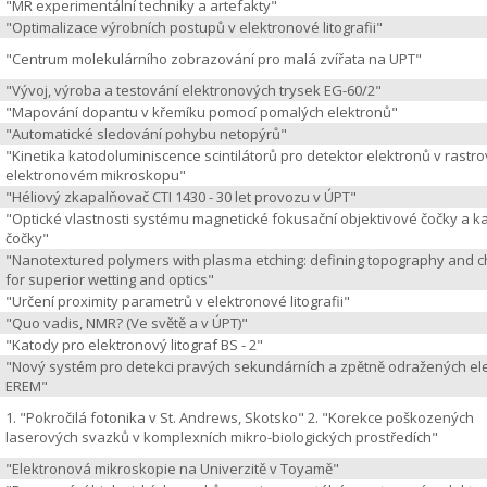
"MR experimentální techniky a artefakty"
"Optimalizace výrobních postupů v elektronové litografii"
"Centrum molekulárního zobrazování pro malá zvířata na UPT"
"Vývoj, výroba a testování elektronových trysek EG-60/2"
"Mapování dopantu v křemíku pomocí pomalých elektronů"
"Automatické sledování pohybu netopýrů"
"Kinetika katodoluminiscence scintilátorů pro detektor elektronů v rastr
elektronovém mikroskopu"
"Héliový zkapalňovač CTI 1430 - 30 let provozu v ÚPT"
"Optické vlastnosti systému magnetické fokusační objektivové čočky a 
čočky"
"Nanotextured polymers with plasma etching: defining topography and c
for superior wetting and optics"
"Určení proximity parametrů v elektronové litografii"
"Quo vadis, NMR? (Ve světě a v ÚPT)"
"Katody pro elektronový litograf BS - 2"
"Nový systém pro detekci pravých sekundárních a zpětně odražených el
EREM"
1. "Pokročilá fotonika v St. Andrews, Skotsko" 2. "Korekce poškozených
laserových svazků v komplexních mikro-biologických prostředích"
"Elektronová mikroskopie na Univerzitě v Toyamě"