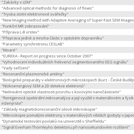
"Zakázky v LEM"
"Advanced optical methods for diagnosis of flows"
"Tryska stolní elektronové svářečky"
"New Imaging method with Adaptive Averaging of Super-Fast SEM Images
"Funkční MR zobrazování"
"Příprava L-B vrstev"
"Přeprava jedné a mnoha částic v optickém dopravníku"
"Parametry synchrotronu CESLAB"
"Moaré"
"EUREKA - Report on progress since October 2007"
"Vyhodnocení individuálních frekvencí segmentovaného EEG signálu"
"Vady seřízení"
"Resonanční plazmonické antény"
"Biologické preparáty v elektronových mikroskopech (kurz - České Budějo
"Nízkoenergiový SEM a 2D detekce elektronů"
"Nelineární optické vlastnosti povrchu s kovovými nanočásticemi"
"Rentgenová spektrální mikroanalýza a její využití v materiálovém a fyzi
inženýrství"
"Základy magnetickorezonanční silové mikroskopie"
"Mikroskopie pomalými elektrony v materiálových vědách (pobyty v Japo
"Dynamické testování povlaků na univerzitě v Sheffieldu"
"Signál Everhart-Thornleyho detektoru při nanosekundovém rozlišení"