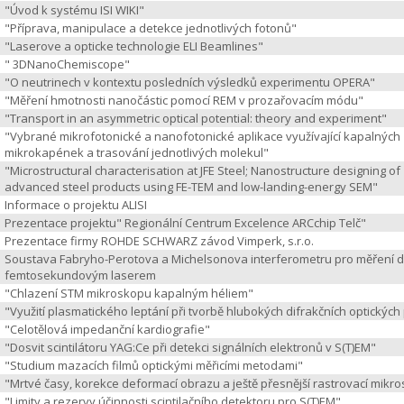
"Úvod k systému ISI WIKI"
"Příprava, manipulace a detekce jednotlivých fotonů"
"Laserove a opticke technologie ELI Beamlines"
" 3DNanoChemiscope"
"O neutrinech v kontextu posledních výsledků experimentu OPERA"
"Měření hmotnosti nanočástic pomocí REM v prozařovacím módu"
"Transport in an asymmetric optical potential: theory and experiment"
"Vybrané mikrofotonické a nanofotonické aplikace využívající kapalných
mikrokapének a trasování jednotlivých molekul"
"Microstructural characterisation at JFE Steel; Nanostructure designing of
advanced steel products using FE-TEM and low-landing-energy SEM"
Informace o projektu ALISI
Prezentace projektu" Regionální Centrum Excelence ARCchip Telč"
Prezentace firmy ROHDE SCHWARZ závod Vimperk, s.r.o.
Soustava Fabryho-Perotova a Michelsonova interferometru pro měření d
femtosekundovým laserem
"Chlazení STM mikroskopu kapalným héliem"
"Využití plasmatického leptání při tvorbě hlubokých difrakčních optických
"Celotělová impedanční kardiografie"
"Dosvit scintilátoru YAG:Ce při detekci signálních elektronů v S(T)EM"
"Studium mazacích filmů optickými měřicími metodami"
"Mrtvé časy, korekce deformací obrazu a ještě přesnější rastrovací mikr
"Limity a rezervy účinnosti scintilačního detektoru pro S(T)EM"