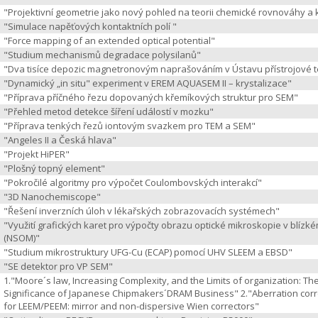
"Projektivní geometrie jako nový pohled na teorii chemické rovnováhy a k
"Simulace napěťových kontaktních polí "
"Force mapping of an extended optical potential"
"Studium mechanismů degradace polysilanů"
"Dva tisíce depozic magnetronovým naprašováním v Ústavu přístrojové t
"Dynamický „in situ" experiment v EREM AQUASEM II – krystalizace"
"Příprava příčného řezu dopovaných křemíkových struktur pro SEM"
"Přehled metod detekce šíření událostí v mozku"
"Příprava tenkých řezů iontovým svazkem pro TEM a SEM"
"Angeles II a Česká hlava"
"Projekt HiPER"
"Plošný topný element"
"Pokročilé algoritmy pro výpočet Coulombovských interakcí"
"3D Nanochemiscope"
"Řešení inverzních úloh v lékařských zobrazovacích systémech"
"Využití grafických karet pro výpočty obrazu optické mikroskopie v blízké
(NSOM)"
"Studium mikrostruktury UFG-Cu (ECAP) pomocí UHV SLEEM a EBSD"
"SE detektor pro VP SEM"
1."Moore´s law, Increasing Complexity, and the Limits of organization: T
Significance of Japanese Chipmakers´DRAM Business" 2."Aberration corr
for LEEM/PEEM: mirror and non-dispersive Wien correctors"