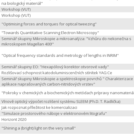
na biologický materiál"
Workshop (VUT)
Workshop (VUT)
"Optimising forces and torques for optical tweezing"
"Towards Quantitative Scanning Electron Microscopy"
Seminář skupiny Mikroskopie a mikroanalýza: "Vzhůru do nekonečna s
mikroskopem Magellan 400!"
"Optical frequency standards and metrology of lengths in INRIM"
Seminář skupiny EO: "Hexapólový korektor otvorové vady"
Rozlišovací schopnost katodoluminiscenčních stínítek YAG:Ce
Seminář skupiny Mikroskopie a spektroskopie povrchů " Charakterizace
aplikace naprašovaných carbon-nitridových vrstev"
"Pokroky v chemických a biochemických metódach prípravy nanomateriá
Vlnově optický výpočet rozlišení systému SLEEM (Ph.D. T. Radlička)
Jak rozpoznat příležitost ke komercializaci
"Simulace prostorového náboje v elektronovém litografu"
Horizont 2020
"Shining a (bright) light on the very small"