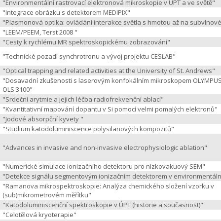
"Environmentální rastrovací elektronová mikroskopie v ÚPT a ve světě"
"Integrace obrázku s detektorem MEDIPIX"
"Plasmonová optika: ovládání interakce světla s hmotou až na subvlnové
"LEEM/PEEM, Terst 2008 "
"Cesty k rychlému MR spektroskopickému zobrazování"
"Technické pozadí synchrotronu a vývoj projektu CESLAB"
"Optical trapping and related activities at the University of St. Andrews"
"Dosavadní zkušenosti s laserovým konfokálním mikroskopem OLYMPUS
OLS 3100"
"Srdeční arytmie a jejich léčba radiofrekvenční ablací"
"Kvantitativní mapování dopantu v Si pomocí velmi pomalých elektronů"
"Jodové absorpční kyvety "
"Studium katodoluminiscence polysilanových kompozitů"
"Advances in invasive and non-invasive electrophysiologic ablation"
"Numerické simulace ionizačního detektoru pro nízkovakuový SEM"
"Detekce signálu segmentovým ionizačním detektorem v environmentál
"Ramanova mikrospektroskopie: Analýza chemického složení vzorku v
(sub)mikrometrovém měřítku"
"Katodoluminiscenční spektroskopie v ÚPT (historie a současnost)"
"Celotělová kryoterapie"