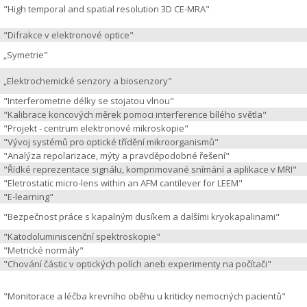
"High temporal and spatial resolution 3D CE-MRA"
"Difrakce v elektronové optice"
„Symetrie"
„Elektrochemické senzory a biosenzory"
"Interferometrie délky se stojatou vlnou"
"Kalibrace koncových měrek pomoci interference bílého světla"
"Projekt - centrum elektronové mikroskopie"
"Vývoj systémů pro optické třídění mikroorganismů"
"Analýza repolarizace, mýty a pravděpodobné řešení"
"Řídké reprezentace signálu, komprimované snímání a aplikace v MRI"
"Eletrostatic micro-lens within an AFM cantilever for LEEM"
"E-learning"
"Bezpečnost práce s kapalným dusíkem a dalšími kryokapalinami"
"Katodoluminiscenční spektroskopie"
"Metrické normály"
"Chování částic v optických polích aneb experimenty na počítači"
"Monitorace a léčba krevního oběhu u kriticky nemocných pacientů"