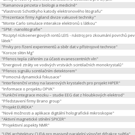
"Ramanova pinzeta v biologii a medicíně"
"Vlastnosti Schottkyho katody elektronového litografu"
"Prezentace firmy Agiland divize vakuové techniky"
"Monte Carlo simulace interakce elektronů s látkou"
"SPM - nanolitografie"
"Rozptyl nízkoenergiových iontů LEIS - nástroj pro zkoumání povrchů pe
látek"
"Prvky pro řízení experimentů a sběr dat v přístrojové technice"
"Koroze slitin Mg"
"Přenos tepla zářením za účasti evanescentních vln"
"Energiové ztráty ve vodivých vrstvách scintilačních monokrystalů"
"Přenos signálu scintilačním detektorem"
"Pomocná dynamická fokusace"
"Interferenční vrstvy na laserových krystalech pro projekt HiPER"
"Informace o projektu OPVK"
"Funkční integrace mozku – studie EEG dat z hloubkových elektrod"
"Představení firmy Brano group"
"Projekt EUREKA"
"Nové možnosti a aplikace digitální holografické mikroskopie"
"Aktivní magnetické stínění SPICER"
"Projektivní aspekty NMR"
"Užití architektury CUDA pro masivně paralelní výpočet difrakce světla"