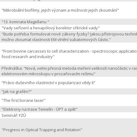
"Mikrobiální biofilmy, jejich význam a možnosti jejich zkoumání"
"13. komnata Magellanu "
"Vady seřízení a hexapólový korektor sférické vady"
"Bude potřeba formulovat nové zákony fyziky? Jakou přístrojovou techni
možno zkoumat vlastnosti EM vlnění subatomových částic."
"From bovine carcasses to cell characterization - spectroscopic applicatio
food research and industry"
Přednáška: "Nová, velmi přesná metoda meření velikostí nanočástic v ra
elektronovém mikroskopu v prozařovacím režimu"
"Právo duševního vlastnictví v popularizaci vědy II"
"Jak na grafén?"
"The first borane laser"
"Elektrony na trase Temelín - ÚPT a zpět"
Seminář: FZÚ
"Progress in Optical Trapping and Rotation"