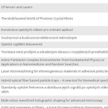
Of lenses and Lasers
The Multifaceted World of Photonic Crystal Fibres
Konstrukce optických vláken pro snímání aplikací
Současnost a budoucnost elektronové mikroskopie
Optické zajištění dokumentů
“Korelace mezi prošlými a odraženými obrazci v rozptýlených prostředích
Active Particlesin Complex Environments: From Fundamental Physics to
Applications in Nanomedicine and Random Searches
Laser micromachining for inhomogeneous materials in adhesive joints t
Hybrid optical fiber based particle traps – A new tool for biomedical spe
Standardy optické frekvence a distribuce jejich signálů po optických vlá
sítích
Multi-colour wavefront holographic shaping for advanced microscopy
Solid and nanowires in fibers - a base for new nonlinear phenomena, si