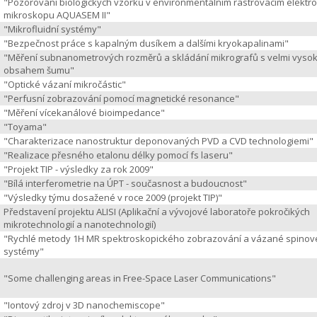
"Pozorování biologických vzorků v environmentálním rastrovacím elekt
mikroskopu AQUASEM II"
"Mikrofluidní systémy"
"Bezpečnost práce s kapalným dusíkem a dalšími kryokapalinami"
"Měření subnanometrových rozměrů a skládání mikrografů s velmi vyso
obsahem šumu"
"Optické vázaní mikročástic"
"Perfusní zobrazování pomocí magnetické resonance"
"Měření vícekanálové bioimpedance"
"Toyama"
"Charakterizace nanostruktur deponovaných PVD a CVD technologiemi"
"Realizace přesného etalonu délky pomocí fs laseru"
"Projekt TIP - výsledky za rok 2009"
"Bílá interferometrie na ÚPT - současnost a budoucnost"
"Výsledky týmu dosažené v roce 2009 (projekt TIP)"
Představení projektu ALISI (Aplikační a vývojové laboratoře pokročikých
mikrotechnologií a nanotechnologií)
"Rychlé metody 1H MR spektroskopického zobrazování a vázané spinov
systémy"
"Some challenging areas in Free-Space Laser Communications"
"Iontový zdroj v 3D nanochemiscope"