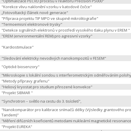
"Optimalizace PECVD procesu v reaktoru Precision P5000"
"Korekce vlivu naklonění vzorku v katodové čočce"
„Fotovoltaický článek nové generace"
"Příprava projektu TIP MPO ve skupině mikrolitografie"
"Termoemisní elektronové trysky"
"Detekce signálních elektronů v prostředí vysokého tlaku plynu v EREM "
"EREM (environmentální REM) pro agresivní vzorky"
"Kardiostimulace"
"Sledování elektricky nevodivých nanokompozitů v FESEM"
"Optické biosenzory"
"Mikroskopie s lokální sondou s interferometrickým odměřováním poloh
"Metody přípravy grafenu"
"Heliový kryostat pro studium přirozené konvekce"
"Projekt SIBMAR "
"Synchrotron – světlo na cestu do 3. tisíciletí",
"Nanokomparátor pro kalibrace snímačů délky (Výsledky grantového pro
Tandem)"
"Měření difúzních koeficientů metodami nukleární magnetické resonanc
"Projekt EUREKA"