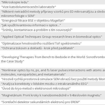
"Mikroskopie ledu"
"Vize katodoluminiscenční laboratoře"
"Některé netradiční metody přípravy vzorků pro ED mikroanalýzu a sled
mikromorfologie v SEM"
"Energiová filtrace BSE v objektivu Magellan"
"Jak využít kvantovou informaci v optice..."
"Snímky, kontaminace a problém s tím související"
"Applied Optical Techniques Group research lines in biomedical optics"
"Optimalizace hmotnostního rozlišení ToF spektrometru"
"Ochrana tiskovin a dokladů - krok před padělateli"
"Developing Therapies from Bench to Bedside in the World: Sonothrombo
the Case Study"
"Nonlinear optics by ns, ps, and fs laser pulses:interactions with atoms 
molecules, nanoparticles,and metamaterials”
"Hrozivě rychlá prostorová simulace SEM obrazů bez použití metody Mon
"Analýza konektivity v lidském mozku z intrakraniálního EEG"
"Úvod do kryo-metod v elektronové mikroskopii"
"Magnetárium: První kroky k nanobiomedicíně v 9.4teslovém magnetu"
"Scintilační detektor sekundárních elektronů pro EREM"