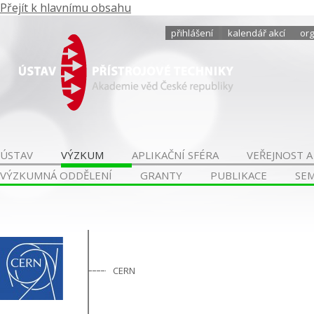
Přejít k hlavnímu obsahu
přihlášení
kalendář akcí
org
ÚSTAV
VÝZKUM
APLIKAČNÍ SFÉRA
VEŘEJNOST A
VÝZKUMNÁ ODDĚLENÍ
GRANTY
PUBLIKACE
SE
CERN