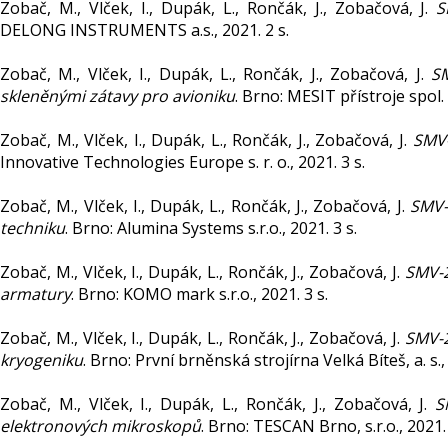
Zobač, M., Vlček, I., Dupák, L., Rončák, J., Zobačová, J.
S
DELONG INSTRUMENTS a.s., 2021. 2 s.
Zobač, M., Vlček, I., Dupák, L., Rončák, J., Zobačová, J.
SM
skleněnými zátavy pro avioniku
. Brno: MESIT přístroje spol. s
Zobač, M., Vlček, I., Dupák, L., Rončák, J., Zobačová, J.
SMV-
Innovative Technologies Europe s. r. o., 2021. 3 s.
Zobač, M., Vlček, I., Dupák, L., Rončák, J., Zobačová, J.
SMV-
techniku
. Brno: Alumina Systems s.r.o., 2021. 3 s.
Zobač, M., Vlček, I., Dupák, L., Rončák, J., Zobačová, J.
SMV-2
armatury
. Brno: KOMO mark s.r.o., 2021. 3 s.
Zobač, M., Vlček, I., Dupák, L., Rončák, J., Zobačová, J.
SMV-2
kryogeniku
. Brno: První brněnská strojírna Velká Bíteš, a. s., 
Zobač, M., Vlček, I., Dupák, L., Rončák, J., Zobačová, J.
S
elektronových mikroskopů
. Brno: TESCAN Brno, s.r.o., 2021. 