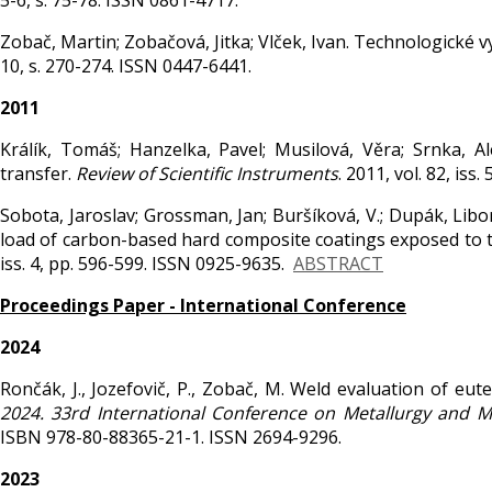
5-6, s. 75-78. ISSN 0861-4717.
Zobač, Martin; Zobačová, Jitka; Vlček, Ivan. Technologické 
10, s. 270-274. ISSN 0447-6441.
2011
Králík, Tomáš; Hanzelka, Pavel; Musilová, Věra; Srnka, A
transfer.
Review of Scientific Instruments
. 2011, vol. 82, iss
Sobota, Jaroslav; Grossman, Jan; Buršíková, V.; Dupák, Libor
load of carbon-based hard composite coatings exposed to t
iss. 4, pp. 596-599. ISSN 0925-9635.
ABSTRACT
Proceedings Paper - International Conference
2024
Rončák, J., Jozefovič, P., Zobač, M. Weld evaluation of eut
2024. 33rd International Conference on Metallurgy and M
ISBN 978-80-88365-21-1. ISSN 2694-9296.
2023