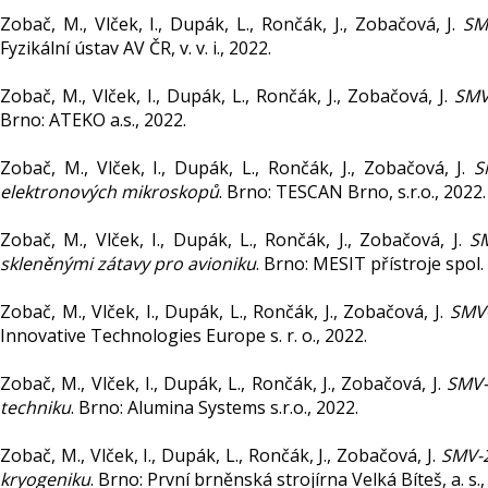
Zobač, M., Vlček, I., Dupák, L., Rončák, J., Zobačová, J.
SM
Fyzikální ústav AV ČR, v. v. i., 2022.
Zobač, M., Vlček, I., Dupák, L., Rončák, J., Zobačová, J.
SMV
Brno: ATEKO a.s., 2022.
Zobač, M., Vlček, I., Dupák, L., Rončák, J., Zobačová, J.
S
elektronových mikroskopů
. Brno: TESCAN Brno, s.r.o., 2022.
Zobač, M., Vlček, I., Dupák, L., Rončák, J., Zobačová, J.
SM
skleněnými zátavy pro avioniku
. Brno: MESIT přístroje spol. s
Zobač, M., Vlček, I., Dupák, L., Rončák, J., Zobačová, J.
SMV-
Innovative Technologies Europe s. r. o., 2022.
Zobač, M., Vlček, I., Dupák, L., Rončák, J., Zobačová, J.
SMV-
techniku
. Brno: Alumina Systems s.r.o., 2022.
Zobač, M., Vlček, I., Dupák, L., Rončák, J., Zobačová, J.
SMV-2
kryogeniku
. Brno: První brněnská strojírna Velká Bíteš, a. s.,