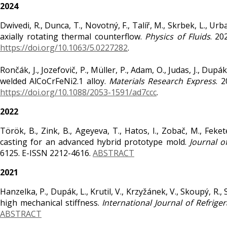
2024
Dwivedi, R., Dunca, T., Novotný, F., Talíř, M., Skrbek, L., Ur
axially rotating thermal counterflow.
Physics of Fluids
. 20
https://doi.org/10.1063/5.0227282
.
Rončák, J., Jozefovič, P., Müller, P., Adam, O., Judas, J., Dup
welded AlCoCrFeNi2.1 alloy.
Materials Research Express
. 
https://doi.org/10.1088/2053-1591/ad7ccc
.
2022
Török, B., Zink, B., Ageyeva, T., Hatos, I., Zobač, M., Feket
casting for an advanced hybrid prototype mold.
Journal o
6125. E-ISSN 2212-4616.
ABSTRACT
2021
Hanzelka, P., Dupák, L., Krutil, V., Krzyžánek, V., Skoupý, R.,
high mechanical stiffness.
International Journal of Refriger
ABSTRACT