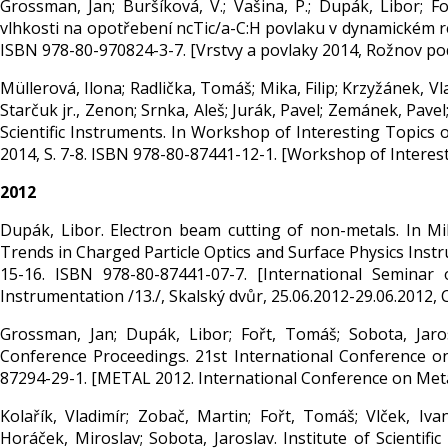
Grossman, Jan; Buršíková, V.; Vašina, P.; Dupák, Libor; Foř
vlhkosti na opotřebení ncTic/a-C:H povlaku v dynamickém rež
ISBN 978-80-970824-3-7. [Vrstvy a povlaky 2014, Rožnov po
Müllerová, Ilona; Radlička, Tomáš; Mika, Filip; Krzyžánek, Vla
Starčuk jr., Zenon; Srnka, Aleš; Jurák, Pavel; Zemánek, Pavel;
Scientific Instruments. In Workshop of Interesting Topics of
2014, S. 7-8. ISBN 978-80-87441-12-1. [Workshop of Interes
2012
Dupák, Libor. Electron beam cutting of non-metals. In Mik
Trends in Charged Particle Optics and Surface Physics Instrum
15-16. ISBN 978-80-87441-07-7. [International Seminar
Instrumentation /13./, Skalský dvůr, 25.06.2012-29.06.2012, C
Grossman, Jan; Dupák, Libor; Fořt, Tomáš; Sobota, Jar
Conference Proceedings. 21st International Conference o
87294-29-1. [METAL 2012. International Conference on Metall
Kolařík, Vladimír; Zobač, Martin; Fořt, Tomáš; Vlček, Iv
Horáček, Miroslav; Sobota, Jaroslav. Institute of Scienti