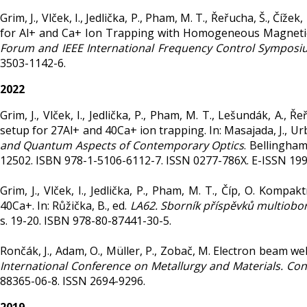
Grim, J., Vlček, I., Jedlička, P., Pham, M. T., Řeřucha, Š., Čí
for Al+ and Ca+ Ion Trapping with Homogeneous Magnetic 
Forum and IEEE International Frequency Control Symposiu
3503-1142-6.
2022
Grim, J., Vlček, I., Jedlička, P., Pham, M. T., Lešundák, A., 
setup for 27Al+ and 40Ca+ ion trapping. In: Masajada, J., Ur
and Quantum Aspects of Contemporary Optics
. Bellingham
12502. ISBN 978-1-5106-6112-7. ISSN 0277-786X. E-ISSN 199
Grim, J., Vlček, I., Jedlička, P., Pham, M. T., Číp, O. Kom
40Ca+. In: Růžička, B., ed.
LA62. Sborník příspěvků multiob
s. 19-20. ISBN 978-80-87441-30-5.
Rončák, J., Adam, O., Müller, P., Zobač, M. Electron beam we
International Conference on Metallurgy and Materials. Co
88365-06-8. ISSN 2694-9296.