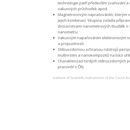
technologie patří především svařování a
vakuových průchodek apod.
Magnetronovým naprašováním, kterým vytváří
jejich kombinací. Skupina zvládla přípra
dvouvrstvami nanometrových tlouštěk o s
nanometru.
Vakuovým napařováním elektronovým svaz
a propustnosti.
Otěruvzdornou ochranou nástrojů perspek
multivrstev a nanokompozitů na bázi uhl
Charakterizací tvrdých otěruvzdorných 
pracovišť v ČR).
Institute of Scientific Instruments of the Czech 