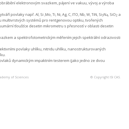
 obrábění elektronovým svazkem, pájení ve vakuu, vývoj a výroba
 povlaky např. Al, Si ,Mo, Ti, Ni, Ag, C, ITO, Nb, W, TiN, Si
N
, SiO
a
3
4
2
vu multivrstvých systémů pro rentgenovou optiku, tvořených
umární tloušťce desetin mikrometru s přesností v oblasti desetin
kem a spektrofotome­trickým měřením jejich spektrální odrazivosti
tivními povlaky uhlíku, nitridu uhlíku, nanostrukturovaných
íku.
povlaků dynamickým impaktním testerem (jako jedno ze dvou
Academy of Sciences
© Copyright ISI CAS.