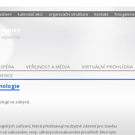
hlášení
kalendář akcí
organizační struktura
kontakt
fotogalerie
 SFÉRA
VEŘEJNOST A MÉDIA
VIRTUÁLNÍ PROHLÍDKA
RENCE
nologie
logií se zabývá:
ogických zařízení, která představují nezbytné zázemí pro stavbu
ích ve vakuovém, resp. ultravysokovakuovém prostředí. Mezi tyto