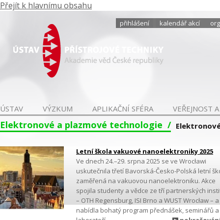
Přejít k hlavnímu obsahu
přihlášení
kalendář akcí
org
ÚSTAV
VÝZKUM
APLIKAČNÍ SFÉRA
VEŘEJNOST A
Elektronové a plazmové technologie
Elektronové
Letní škola vakuové nanoelektroniky 2025
Ve dnech 24.–29. srpna 2025 se ve Wrocławi
uskutečnila třetí Bavorská-Česko-Polská letní šk
zaměřená na vakuovou nanoelektroniku. Akce
spojila studenty a vědce ze tří partnerských insti
– OTH Regensburg, ISI Brno a WUST Wrocław – a
nabídla bohatý program přednášek, seminářů a