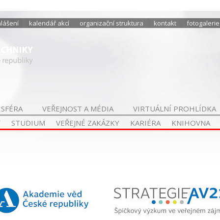
hlášení
kalendář akcí
organizační struktura
kontakt
fotogalerie
 SFÉRA
VEŘEJNOST A MÉDIA
VIRTUÁLNÍ PROHLÍDKA
Y
STUDIUM
VEŘEJNÉ ZAKÁZKY
KARIÉRA
KNIHOVNA