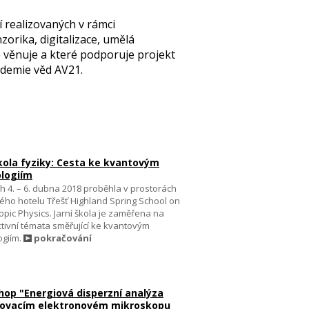
í realizovaných v rámci
rika, digitalizace, umělá
e věnuje a které podporuje projekt
demie věd AV21.
škola fyziky: Cesta ke kvantovým
logiím
h 4. – 6. dubna 2018 proběhla v prostorách
ho hotelu Třešť Highland Spring School on
pic Physics. Jarní škola je zaměřena na
tivní témata směřující ke kvantovým
ogiím.
pokračování
op "Energiová disperzní analýza
rovacím elektronovém mikroskopu