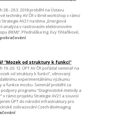
 28.- 29.3. 2018 proběhl na Ústavu
jové techniky AV ČR v Brně workshop v rámci
u Strategie AV21 na téma „Energiová
ní analýza v rastrovacím elektronovém
pu (REM)“. Přednáška Ing. Evy Tihlaříkové,
pokračování
ř “Mozek od struktury k funkci”
h 19.-20. 12. ÚPT AV ČR pořádal seminář na
ozek od struktury k funkci”, věnovaný
dalitnímu experimentálnímu výzkumu
ry a funkce mozku. Seminář proběhl za
í podpory programu “Diagnostické metody a
” v rámci projektu Strategie AV21 a souvisí
jením ÚPT do národní infrastruktury pro
cínské zobrazování Czech-BioImaging.
ačování