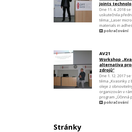
joints technol
Dne 11. 4. 2018 s
uskutečnila předn
téma:,,Laser mic
materials in adhes
pokračování
AV21
Workshop „Kvas
alternativa pro
zdrojů“
Dne 1. 12. 2017 s
téma „Kvasinky z 
oleje z obnovitel
organizován v rám
program „Účinná p
pokračování
Stránky