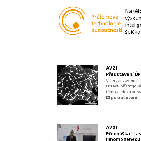
Na tét
výzkum
inteli
špičko
AV21
Představení ÚP
V červencovém ma
Ústavu přístrojové
témata elektronov
pokračování
AV21
Přednáška "Las
inhomogeneous 