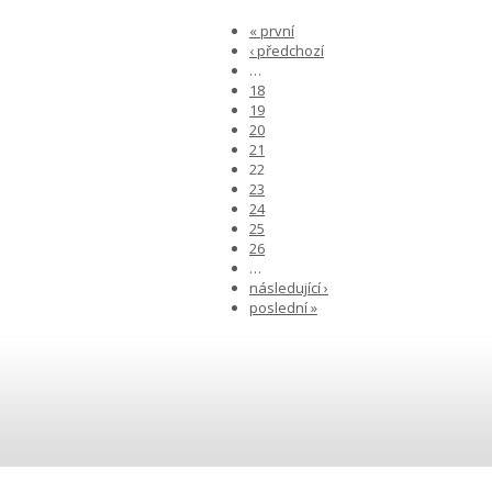
« první
‹ předchozí
…
18
19
20
21
22
23
24
25
26
…
následující ›
poslední »