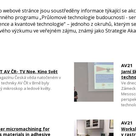
o webové stránce jsou soustředěny informace týkající se akc
ného programu „Průlomové technologie budoucnosti - senzo
gence a kvantové technologie“ – jednoho z okruhů, kterým s
vého výzkumu ve veřejném zájmu, známý jako Strategie Aka
AV21
T AV ČR- TV Noe, Kino Svět
Jarní 
techno
gazínu Česká věda natočeném v
 techniky AV ČR v Brně byly
Ve dnec
ý mikroskop a ledové květy.
Zámecké
Mesosco
perspek
technol
AV21
er micromachining for
Worksh
materials in adhesive
v rast