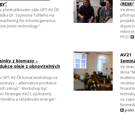
ogy"
(REM)“
e v přednáškovém sále ÚPT AV ČR
Ve dnech
áška Dr. Szymona Tofileho na
přístro
romachining for inhomogeneous
projekt
ive joints technology".
disperz
mikrosko
Ph.D.
AV21
inky z biomasy –
Seminá
dukce oleje z obnovitelných
Ve dnec
téma “M
e v ÚPT AV ČR konal workshop na
multimo
biomasy – alternativa produkce
struktu
ných zdrojů“. Workshop byl
finančn
ci Strategie AV21, výzkumný
techniky
řeměna a skladováni energie“.
se zapo
biomedi
pokr