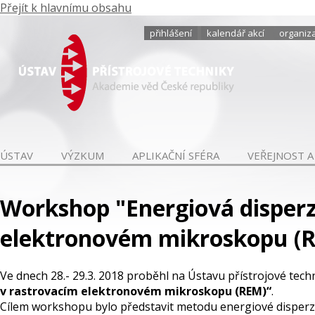
Přejít k hlavnímu obsahu
přihlášení
kalendář akcí
organiza
ÚSTAV
VÝZKUM
APLIKAČNÍ SFÉRA
VEŘEJNOST A
Workshop "Energiová disperz
elektronovém mikroskopu (
Ve dnech 28.- 29.3. 2018 proběhl na Ústavu přístrojové te
v rastrovacím elektronovém mikroskopu (REM)“
.
Cílem workshopu bylo představit metodu energiové disperzn