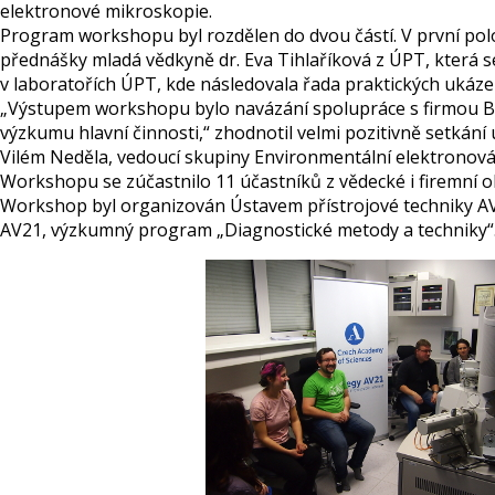
elektronové mikroskopie.
Program workshopu byl rozdělen do dvou částí. V první pol
přednášky mladá vědkyně dr. Eva Tihlaříková z ÚPT, která
v laboratořích ÚPT, kde následovala řada praktických ukázek n
„Výstupem workshopu bylo navázání spolupráce s firmou B
výzkumu hlavní činnosti,“ zhodnotil velmi pozitivně setkání
Vilém Neděla, vedoucí skupiny Environmentální elektronov
Workshopu se zúčastnilo 11 účastníků z vědecké i firemní ob
Workshop byl organizován Ústavem přístrojové techniky AV 
AV21, výzkumný program „Diagnostické metody a techniky“