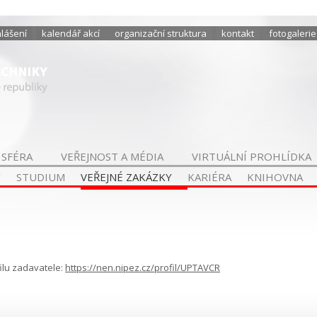
hlášení
kalendář akcí
organizační struktura
kontakt
fotogalerie
 SFÉRA
VEŘEJNOST A MÉDIA
VIRTUÁLNÍ PROHLÍDKA
Y
STUDIUM
VEŘEJNÉ ZAKÁZKY
KARIÉRA
KNIHOVNA
ilu zadavatele:
https://nen.nipez.cz/profil/UPTAVCR