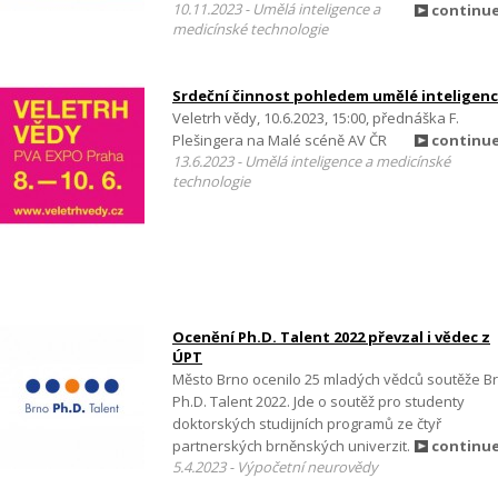
10.11.2023 - Umělá inteligence a
continu
medicínské technologie
Srdeční činnost pohledem umělé inteligen
Veletrh vědy, 10.6.2023, 15:00, přednáška F.
Plešingera na Malé scéně AV ČR
continu
13.6.2023 - Umělá inteligence a medicínské
technologie
Ocenění Ph.D. Talent 2022 převzal i vědec z
ÚPT
Město Brno ocenilo 25 mladých vědců soutěže B
Ph.D. Talent 2022. Jde o soutěž pro studenty
doktorských studijních programů ze čtyř
partnerských brněnských univerzit.
continu
5.4.2023 - Výpočetní neurovědy