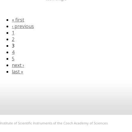
« first
‹ previous
1
2
3
4
5
next ›
last »
Institute of Scientific Instruments of the Czech Academy of Sciences