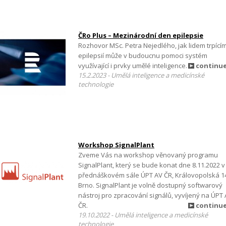
ČRo Plus – Mezinárodní den epilepsie
Rozhovor MSc. Petra Nejedlého, jak lidem trpící
epilepsií může v budoucnu pomoci systém
využívající i prvky umělé inteligence.
continu
15.2.2023 - Umělá inteligence a medicínské
technologie
Workshop SignalPlant
Zveme Vás na workshop věnovaný programu
SignalPlant, který se bude konat dne 8.11.2022 v
přednáškovém sále ÚPT AV ČR, Královopolská 1
Brno. SignalPlant je volně dostupný softwarový
nástroj pro zpracování signálů, vyvíjený na ÚPT
ČR.
continu
19.10.2022 - Umělá inteligence a medicínské
technologie