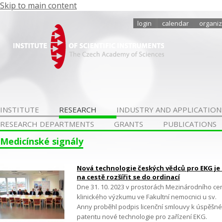
Skip to main content
login
calendar
organiz
INSTITUTE
RESEARCH
INDUSTRY AND APPLICATION
RESEARCH DEPARTMENTS
GRANTS
PUBLICATIONS
Medicínské signály
Nová technologie českých vědců pro EKG je
na cestě rozšířit se do ordinací
Dne 31. 10. 2023 v prostorách Mezinárodního ce
klinického výzkumu ve Fakultní nemocnici u sv.
Anny proběhl podpis licenční smlouvy k úspěšn
patentu nové technologie pro zařízení EKG.