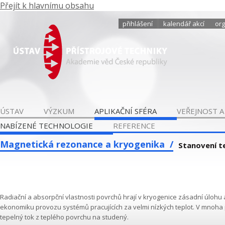
Přejít k hlavnímu obsahu
přihlášení
kalendář akcí
org
ÚSTAV
VÝZKUM
APLIKAČNÍ SFÉRA
VEŘEJNOST A
NABÍZENÉ TECHNOLOGIE
REFERENCE
Magnetická rezonance a kryogenika
Stanovení te
Radiační a absorpční vlastnosti povrchů hrají v kryogenice zásadní úlo
ekonomiku provozu systémů pracujících za velmi nízkých teplot. V mnoha 
tepelný tok z teplého povrchu na studený.