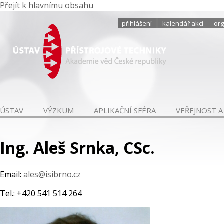
Přejít k hlavnímu obsahu
přihlášení
kalendář akcí
org
ÚSTAV
VÝZKUM
APLIKAČNÍ SFÉRA
VEŘEJNOST A
Ing. Aleš Srnka, CSc.
Email:
ales@isibrno.cz
Tel.: +420 541 514 264