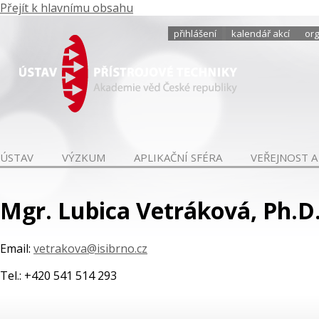
Přejít k hlavnímu obsahu
přihlášení
kalendář akcí
org
ÚSTAV
VÝZKUM
APLIKAČNÍ SFÉRA
VEŘEJNOST A
Mgr. Lubica Vetráková, Ph.D
Email:
vetrakova@isibrno.cz
Tel.: +420 541 514 293