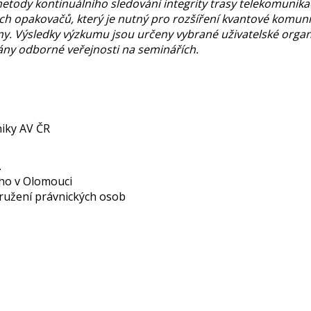
tody kontinuálního sledování integrity trasy telekomunika
 opakovačů, který je nutný pro rozšíření kvantové komunik
. Výsledky výzkumu jsou určeny vybrané uživatelské organi
ány odborné veřejnosti na seminářích.
niky AV ČR
.
ého v Olomouci
družení právnických osob