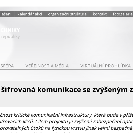
hlášení
kalendář akcí
organizační struktura
kontakt
fotogalerie
 SFÉRA
VEŘEJNOST A MÉDIA
VIRTUÁLNÍ PROHLÍDKA
 šifrovaná komunikace se zvýšeným z
ost kritické komunikační infrastruktury, která bude v příšt
frovacích klíčů. Cílem projektu je zvýšené zabezpečení opti
rovatelných útoků na fyzickou vrstvu jinak velmi bezpečn