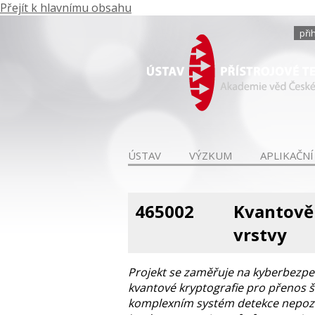
Přejít k hlavnímu obsahu
při
ÚSTAV
VÝZKUM
APLIKAČNÍ
465002
Kvantově
vrstvy
Projekt se zaměřuje na kyberbezpečn
kvantové kryptografie pro přenos ši
komplexním systém detekce nepozo