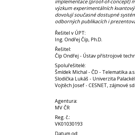
implementace (proof-of-concept) me
výzkum experimentálních kvantových
dovolují současné dostupné systémy
odborných publikacích i prezentov
Řešitel v ÚPT:
Ing. Ondřej Číp, Ph.D.
Řešitel:
Číp Ondřej - Ústav přístrojové tech
Spoluřešitelé:
Šmídek Michal - ČD - Telematika a.s
Slodička Lukáš - Univerzita Palack
Vojtěch Josef - CESNET, zájmové s
Agentura:
MV ČR
Reg. č.:
VK01030193
Datum od: