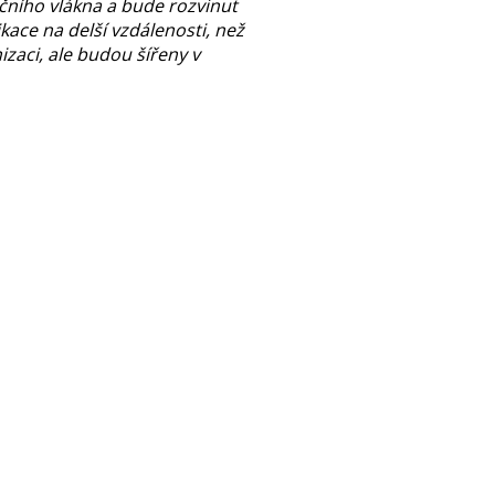
čního vlákna a bude rozvinut
ace na delší vzdálenosti, než
zaci, ale budou šířeny v