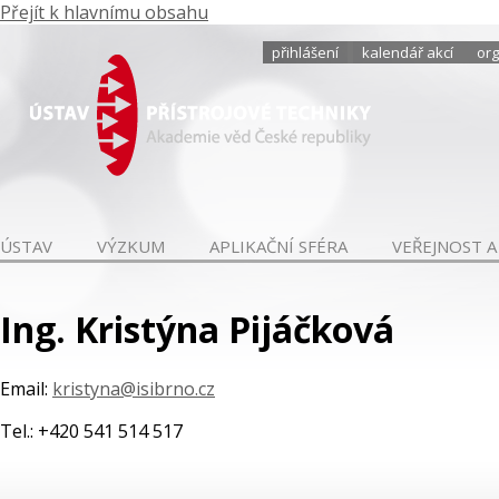
Přejít k hlavnímu obsahu
přihlášení
kalendář akcí
org
ÚSTAV
VÝZKUM
APLIKAČNÍ SFÉRA
VEŘEJNOST A
Ing. Kristýna Pijáčková
Email:
kristyna@isibrno.cz
Tel.: +420 541 514 517