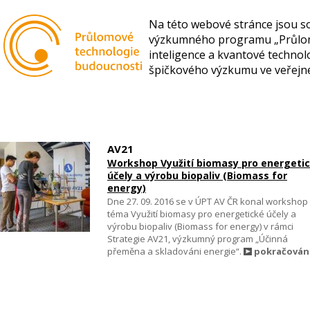
Na této webové stránce jsou so
výzkumného programu „Průlomov
inteligence a kvantové technol
špičkového výzkumu ve veřejn
AV21
Workshop Využití biomasy pro energeti
účely a výrobu biopaliv (Biomass for
energy)
Dne 27. 09. 2016 se v ÚPT AV ČR konal workshop
téma Využití biomasy pro energetické účely a
výrobu biopaliv (Biomass for energy) v rámci
Strategie AV21, výzkumný program „Účinná
přeměna a skladováni energie“.
pokračován