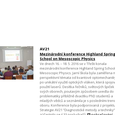
AV21
Mezinárodní konference Highland Sprin
School on Mesoscopic Physics
Ve dnech 16. – 18. 5. 2016 se v Třešti konala
mezinárodní konference Highland Spring Schoo
Mesoscopic Physics. Jarní škola byla zaměřena 
perspektivní témata od kvantové optomechanik
po unikátní využití optických vláken, která spojo
použití laserů. Desítka řečníků, světových špiček
svých oborech, poutavým způsobem uvedla do
problematiky přibližně dvacítku PhD studentů a
mladých vědců a seznámila je s posledními tren
oboru. Konference byla podporovaná z projekt
Strategie AV21 “Diagnostické metody a techniky“
zúčastnilo se jí 33 posluchačů.
pokračování