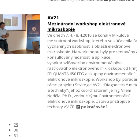
AV21
Mezinárodní workshop elektronové
mikroskopie
Ve dnech 7. 4. - 8. 4.2016 se konal v Mikulově
mezinárodní workshop, kterého se zúčastnila ř
významných osobností z oblasti elektronové
mikroskopie. Na workshopu byly prezentovány 
konzultovány možnosti a aplikace
vysokorozlišovacího environmentálního
rastrovacího elektronového mikroskopu od firm
FEI QUANTA 650 FEG a skupiny environmentální
elektronové mikroskopie. Workshop byl pořádá
rámci projektu Strategie AV21 “Diagnostické me
a techniky“, jehož koordinátorem je Ing. Vilém
Neděla, Ph.D., vedoucí týmu Environmentální
elektronové mikroskopie, Ústavu přístrojové
techniky AV ČR.
pokračování
29
30
31