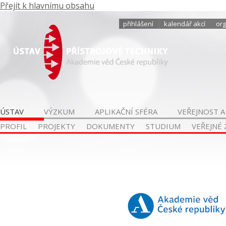
Přejít k hlavnímu obsahu
přihlášení
kalendář akcí
org
ÚSTAV
VÝZKUM
APLIKAČNÍ SFÉRA
VEŘEJNOST A
PROFIL
PROJEKTY
DOKUMENTY
STUDIUM
VEŘEJNÉ