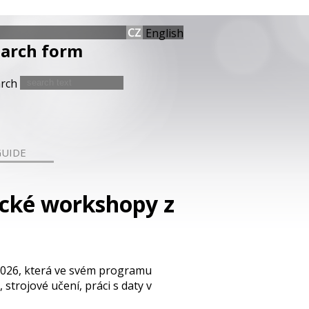
English
earch form
arch
GUIDE
ické workshopy z
 2026, která ve svém programu
trojové učení, práci s daty v