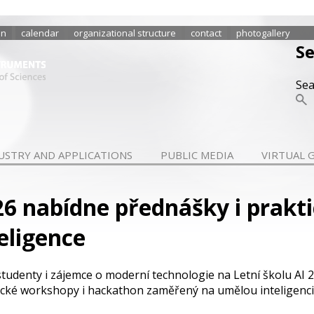
in
calendar
organizational structure
contact
photogallery
S
Se
USTRY AND APPLICATIONS
PUBLIC MEDIA
VIRTUAL 
026 nabídne přednášky i prakt
eligence
tudenty i zájemce o moderní technologie na Letní školu AI
ké workshopy i hackathon zaměřený na umělou inteligenci, s