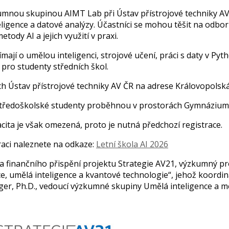
umnou skupinou AIMT Lab při Ústav přístrojové techniky AV
teligence a datové analýzy. Účastníci se mohou těšit na odb
tody AI a jejich využití v praxi.
ímají o umělou inteligenci, strojové učení, práci s daty v Py
pro studenty středních škol.
h Ústav přístrojové techniky AV ČR na adrese Královopolská
 středoškolské studenty proběhnou v prostorách Gymnázium
acita je však omezená, proto je nutná předchozí registrace.
raci naleznete na odkaze:
Letní škola AI 2026
 za finančního přispění projektu Strategie AV21, výzkumný 
e, umělá inteligence a kvantové technologie“, jehož koordiná
šinger, Ph.D., vedoucí výzkumné skupiny Umělá inteligence a 