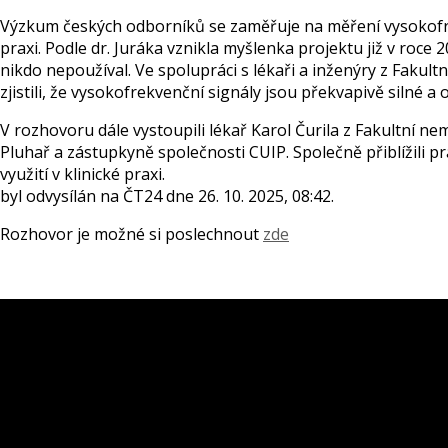
Výzkum českých odborníků se zaměřuje na měření vysokofre
praxi. Podle dr. Juráka vznikla myšlenka projektu již v roce
nikdo nepoužíval. Ve spolupráci s lékaři a inženýry z Fakul
zjistili, že vysokofrekvenční signály jsou překvapivě silné a
V rozhovoru dále vystoupili lékař Karol Čurila z Fakultní ne
Pluhař a zástupkyně společnosti CUIP. Společně přiblížili pr
využití v klinické praxi.
byl odvysílán na ČT24 dne 26. 10. 2025, 08:42.
Rozhovor je možné si poslechnout
zde