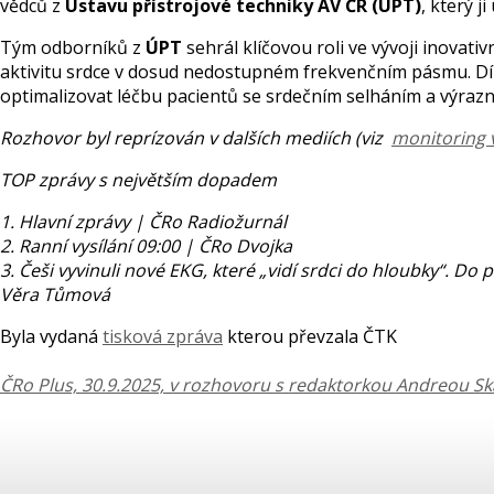
vědců z
Ústavu přístrojové techniky AV ČR (ÚPT)
, který 
Tým odborníků z
ÚPT
sehrál klíčovou roli ve vývoji inovat
aktivitu srdce v dosud nedostupném frekvenčním pásmu. Díky
optimalizovat léčbu pacientů se srdečním selháním a výrazn
Rozhovor byl reprízován v dalších mediích (viz
monitoring 
TOP zprávy s největším dopadem
1. Hlavní zprávy | ČRo Radiožurnál
2. Ranní vysílání 09:00 | ČRo Dvojka
3. Češi vyvinuli nové EKG, které „vidí srdci do hloubky“. D
Věra Tůmová
Byla vydaná
tisková zpráva
kterou převzala ČTK
ČRo Plus, 30.9.2025, v rozhovoru s redaktorkou Andreou Ska