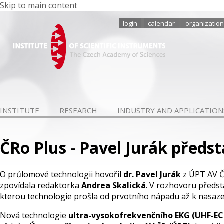
Skip to main content
login
calendar
organization
INSTITUTE
RESEARCH
INDUSTRY AND APPLICATION
ČRo Plus - Pavel Jurák předs
O průlomové technologii hovořil
dr. Pavel Jurák
z ÚPT AV Č
zpovídala redaktorka
Andrea Skalická
. V rozhovoru předsta
kterou technologie prošla od prvotního nápadu až k nasazen
Nová technologie
ultra-vysokofrekvenčního EKG (UHF-EC