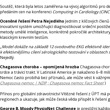
Soutěž, která byla letos zaměřena na vývoj algoritmů pro 
předáním cen na konferenci
Computing in Cardiology (CINC
Oceněné řešení Petra Nejedlého
Jedním z klíčových členů
inovativní systém umožňující diagnostikovat srdeční pos
metody umělé inteligence, konkrétně pokročilé architektury
klasickým krevním testům.
„Model dokáže na základě 12-svodového EKG efektivně iden
k efektivnějšímu cílení sérologického testování v oblastech
Nejedlý.
Chagasova choroba – opomíjená hrozba
Chagasova choro
srdce a trávicí trakt. V Latinské Americe je nakaženo 6–8 mili
Nemoc často probíhá bez příznaků, ale může vést k vážným c
Chagasova nemoc | NZIP ; Chagasova nemoc Fact Sheet
)
Přínos pro globální zdravotnictví Vítězné řešení z ÚPT má p
regionech a ukazuje, jak může česká věda přispět k řešení g
George B. Moody PhysioNet Challenge
je prestižní každo