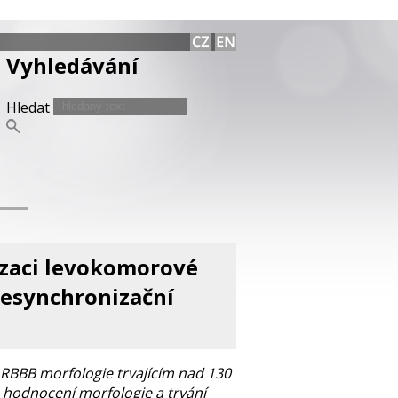
Vyhledávání
Hledat
izaci levokomorové
resynchronizační
RBBB morfologie trvajícím nad 130
a hodnocení morfologie a trvání