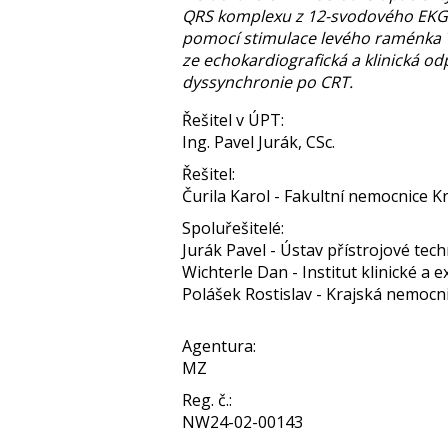
QRS komplexu z 12-svodového EKG. 
pomocí stimulace levého raménka Ta
ze echokardiografická a klinická 
dyssynchronie po CRT.
Řešitel v ÚPT:
Ing. Pavel Jurák, CSc.
Řešitel:
Čurila Karol - Fakultní nemocnice 
Spoluřešitelé:
Jurák Pavel - Ústav přístrojové tech
Wichterle Dan - Institut klinické a 
Polášek Rostislav - Krajská nemocnic
Agentura:
MZ
Reg. č.:
NW24-02-00143