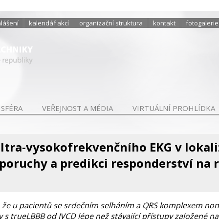
hlášení
kalendář akcí
organizační struktura
kontakt
fotogalerie
 SFÉRA
VEŘEJNOST A MÉDIA
VIRTUÁLNÍ PROHLÍDKA
ltra-vysokofrekvenčního EKG v lokal
poruchy a predikci responderství na 
t, že u pacientů se srdečním selháním a QRS komplexem non
 s trueLBBB od IVCD lépe než stávající přístupy založené n