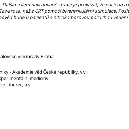
Dalším cílem navrhované studie je prokázat, že pacienti tr
warova, než z CRT pomocí biventrikulární stimulace. Posle
odpověď bude u pacientů s nitrokomorovou poruchou vedení
Královské vinohrady Praha
niky - Akademie věd České republiky, v.v.i.
experimentální medicíny
e Liberec, a.s.