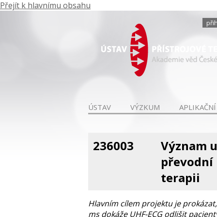
Přejít k hlavnímu obsahu
při
ÚSTAV
VÝZKUM
APLIKAČNÍ
236003
Význam u
převodní 
terapii
Hlavním cílem projektu je prokáza
ms dokáže UHF-ECG odlišit pacienty