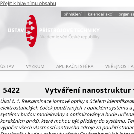
Přejít k hlavnímu obsahu
přihlášení
kalendář akcí
organiza
ÚSTAV
VÝZKUM
APLIKAČNÍ SFÉRA
VEŘEJNOST A
5422
Vytváření nanostruktur
Úkol č. 1. Reexaminace iontové optiky s účelem identifiko
elektrostatických čoček používaných v optickém systému a p
systému budou modelovány a optimizovány a bude určena 
korekčních prvků, které mohou být přidány do systému. Te
výpočet všech vlastností iontového zdroje za použití stnda