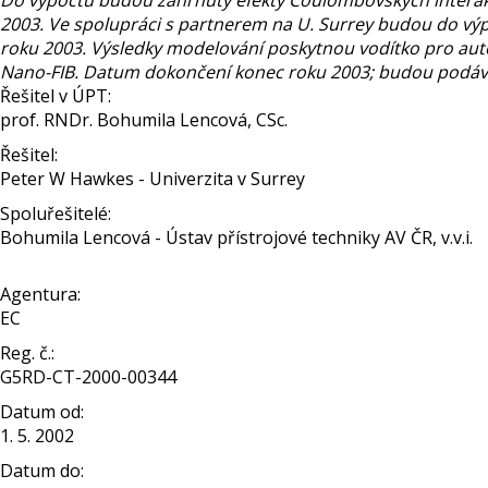
Do výpočtu budou zahrnuty efekty Coulombovských interakc
2003. Ve spolupráci s partnerem na U. Surrey budou do výpo
roku 2003. Výsledky modelování poskytnou vodítko pro aut
Nano-FIB. Datum dokončení konec roku 2003; budou podáv
Řešitel v ÚPT:
prof. RNDr. Bohumila Lencová, CSc.
Řešitel:
Peter W Hawkes - Univerzita v Surrey
Spoluřešitelé:
Bohumila Lencová - Ústav přístrojové techniky AV ČR, v.v.i.
Agentura:
EC
Reg. č.:
G5RD-CT-2000-00344
Datum od:
1. 5. 2002
Datum do: