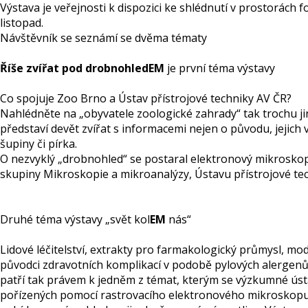
Výstava je veřejnosti k dispozici ke shlédnutí v prostorách 
listopad.
Návštěvník se seznámí se dvěma tématy
Říše zvířat pod drobnohledEM
je první téma výstavy
Co spojuje Zoo Brno a Ústav přístrojové techniky AV ČR?
Nahlédněte na „obyvatele zoologické zahrady“ tak trochu 
představí devět zvířat s informacemi nejen o původu, jejich vl
šupiny či pírka.
O nezvyklý „drobnohled“ se postaral elektronový mikroskop
skupiny Mikroskopie a mikroanalýzy, Ústavu přístrojové te
Druhé téma výstavy „svět kol
EM
nás“
Lidové léčitelství, extrakty pro farmakologický průmysl, 
původci zdravotních komplikací v podobě pylových alergenů
patří tak právem k jedněm z témat, kterým se výzkumné ústa
pořízených pomocí rastrovacího elektronového mikroskopu (S