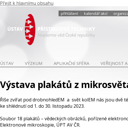
Přejít k hlavnímu obsahu
přihlášení
kalendář akcí
organiza
ÚSTAV
VÝZKUM
APLIKAČNÍ SFÉRA
VEŘEJNOST A
Výstava plakátů z mikrosvět
Říše zvířat pod drobnohledEM a svět kolEM nás jsou dvě téma
ke shlédnutí od 1. do 30. listopadu 2023.
Soubor 18 plakátů – vědeckých obrázků, pořízené elektron
Elektronové mikroskopie, ÚPT AV ČR.