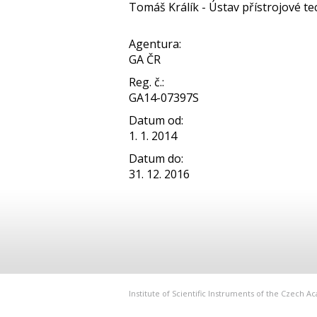
Tomáš Králík - Ústav přístrojové tech
Agentura:
GA ČR
Reg. č.:
GA14-07397S
Datum od:
1. 1. 2014
Datum do:
31. 12. 2016
Institute of Scientific Instruments of the Czech 