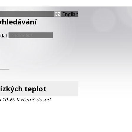
English
yhledávání
edat
nízkých teplot
h 10–60 K včetně dosud