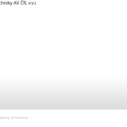
niky AV ČR, v.v.i.
Academy of Sciences