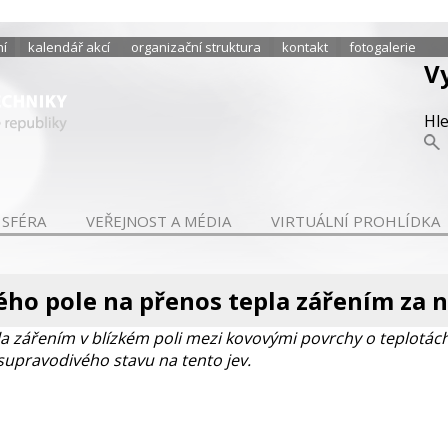
ní
kalendář akcí
organizační struktura
kontakt
fotogalerie
V
Hl
 SFÉRA
VEŘEJNOST A MÉDIA
VIRTUÁLNÍ PROHLÍDKA
kého pole na přenos tepla zářením za 
la zářením v blízkém poli mezi kovovými povrchy o teplotác
upravodivého stavu na tento jev.