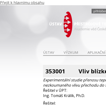
Přejít k hlavnímu obsahu
přihláše
ÚSTAV
VÝZKUM
APLIKAČNÍ
353001
Vliv blíz
Experimentální studie přenosu tep
nezkoumaného vlivu přechodu do s
Řešitel v ÚPT:
Ing. Tomáš Králík, Ph.D.
Řešitel: