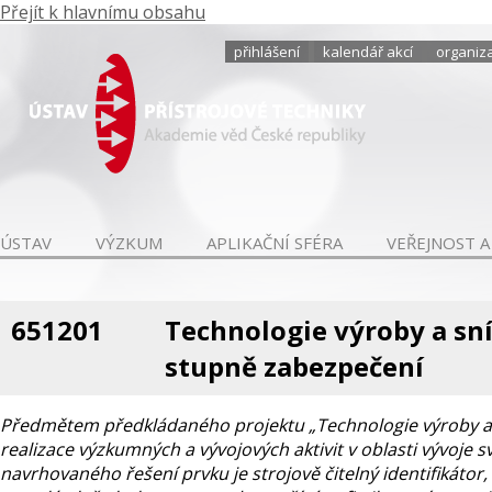
Přejít k hlavnímu obsahu
přihlášení
kalendář akcí
organiza
ÚSTAV
VÝZKUM
APLIKAČNÍ SFÉRA
VEŘEJNOST A
651201
Technologie výroby a sn
stupně zabezpečení
Předmětem předkládaného projektu „Technologie výroby a s
realizace výzkumných a vývojových aktivit v oblasti vývoj
navrhovaného řešení prvku je strojově čitelný identifikátor