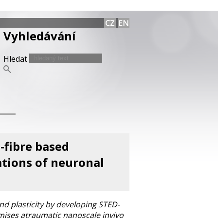
Vyhledávání
Hledat
-fibre based
ations of neuronal
d plasticity by developing STED-
ises atraumatic nanoscale invivo