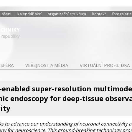
hlášení
kalendář akcí
organizační struktura
kontakt
fotogalerie
 SFÉRA
VEŘEJNOST A MÉDIA
VIRTUÁLNÍ PROHLÍDKA
enabled super-resolution multimode
ic endoscopy for deep-tissue observ
ity
 to advance our understanding of neuronal connectivity an
y for neuroscience. This ground-breaking technology prom