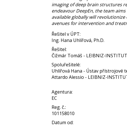
imaging of deep brain structures r
endeavour DeepEn, the team aims to
available globally will revolutioniz
avenues for intervention and treat
Řešitel v ÚPT:
Ing. Hana Uhlířová, Ph.D.
Řešitel:
Čižmár Tomáš - LEIBNIZ-INSTIT
Spoluřešitelé:
Uhlířová Hana - Ústav přístrojové te
Attardo Alessio - LEIBNIZ-INSTI
Agentura:
EC
Reg. č.:
101158010
Datum od: