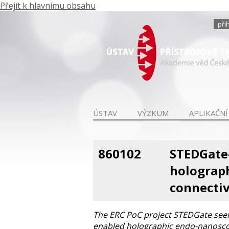
Přejít k hlavnímu obsahu
při
ÚSTAV
VÝZKUM
APLIKAČNÍ
860102
STEDGate-
holograph
connectiv
The ERC PoC project STEDGate seeks
enabled holographic endo-nanoscop