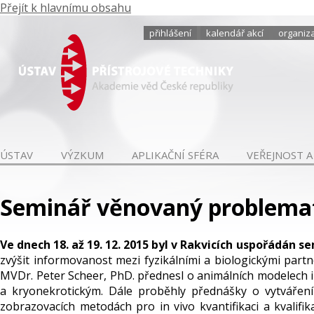
Přejít k hlavnímu obsahu
přihlášení
kalendář akcí
organiza
ÚSTAV
VÝZKUM
APLIKAČNÍ SFÉRA
VEŘEJNOST A
Seminář věnovaný problemat
Ve dnech 18. až 19. 12. 2015 byl v Rakvicích uspořádán
zvýšit informovanost mezi fyzikálními a biologickými par
MVDr. Peter Scheer, PhD. přednesl o animálních modelech
a kryonekrotickým. Dále proběhly přednášky o vytvářen
zobrazovacích metodách pro in vivo kvantifikaci a kvalifi