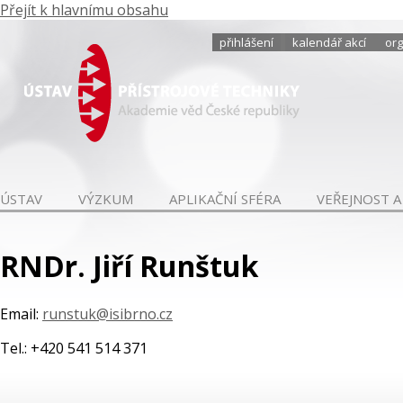
Přejít k hlavnímu obsahu
přihlášení
kalendář akcí
org
ÚSTAV
VÝZKUM
APLIKAČNÍ SFÉRA
VEŘEJNOST A
RNDr. Jiří Runštuk
Email:
runstuk@isibrno.cz
Tel.: +420 541 514 371