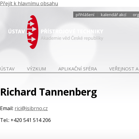
Přejít k hlavnímu obsahu
přihlášení
kalendář akcí
org
ÚSTAV
VÝZKUM
APLIKAČNÍ SFÉRA
VEŘEJNOST A
Richard Tannenberg
Email:
rici@isibrno.cz
Tel.: +420 541 514 206