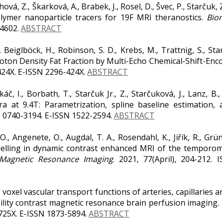
vá, Z., Škarková, A., Brabek, J., Rosel, D., Švec, P., Starčuk
lymer nanoparticle tracers for 19F MRI theranostics.
Bio
-4602.
ABSTRACT
., Beiglböck, H., Robinson, S. D., Krebs, M., Trattnig, S., Star
roton Density Fat Fraction by Multi-Echo Chemical-Shift-En
424X. E-ISSN 2296-424X.
ABSTRACT
 Tkáč, I., Borbath, T., Starčuk Jr., Z., Starčuková, J., Lanz, 
ra at 9.4T: Parametrization, spline baseline estimation,
SN 0740-3194. E-ISSN 1522-2594.
ABSTRACT
 O., Angenete, O., Augdal, T. A., Rosendahl, K., Jiřík, R., Grü
lling in dynamic contrast enhanced MRI of the temporoman
Magnetic Resonance Imaging
. 2021, 77(April), 204-212.
gle voxel vascular transport functions of arteries, capillaries 
bility contrast magnetic resonance brain perfusion imaging.
725X. E-ISSN 1873-5894.
ABSTRACT