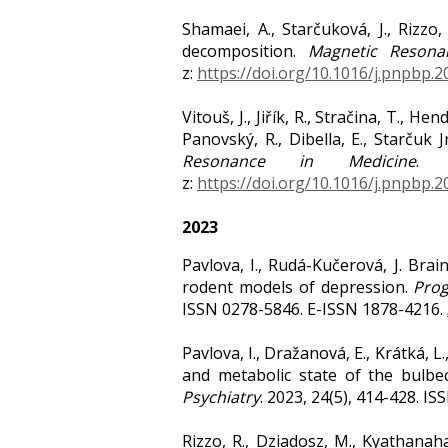
Shamaei, A., Starčuková, J., Rizzo
decomposition.
Magnetic Resona
z:
https://doi.org/10.1016/j.pnpbp.
Vitouš, J., Jiřík, R., Stračina, T., H
Panovský, R., Dibella, E., Starčuk
Resonance in Medicine
. 
z:
https://doi.org/10.1016/j.pnpbp.
2023
Pavlova, I., Rudá-Kučerová, J. Br
rodent models of depression.
Prog
ISSN 0278-5846. E-ISSN 1878-4216.
Pavlova, I., Dražanová, E., Krátká, L.
and metabolic state of the bulbe
Psychiatry
. 2023, 24(5), 414-428. I
Rizzo, R., Dziadosz, M., Kyathanaha