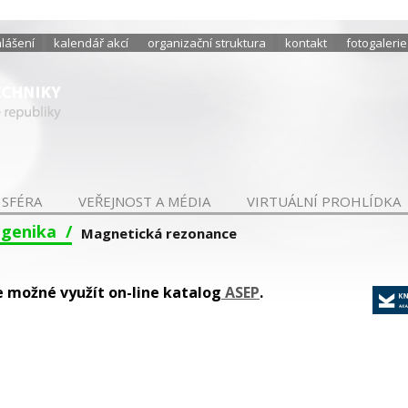
hlášení
kalendář akcí
organizační struktura
kontakt
fotogalerie
 SFÉRA
VEŘEJNOST A MÉDIA
VIRTUÁLNÍ PROHLÍDKA
ogenika
Magnetická rezonance
e možné využít on-line katalog
ASEP
.