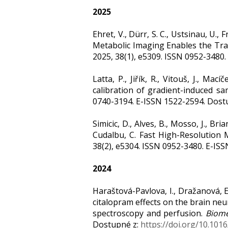
2025
Ehret, V., Dürr, S. C., Ustsinau, U., 
Metabolic Imaging Enables the Trac
2025, 38(1), e5309. ISSN 0952-3480
Latta, P., Jiřík, R., Vitouš, J., Mac
calibration of gradient-induced s
0740-3194. E-ISSN 1522-2594. Dost
Simicic, D., Alves, B., Mosso, J., Bri
Cudalbu, C. Fast High-Resolution 
38(2), e5304. ISSN 0952-3480. E-IS
2024
Haraštová-Pavlova, I., Dražanová, E.,
citalopram effects on the brain neu
spectroscopy and perfusion.
Biome
Dostupné z:
https://doi.org/10.101