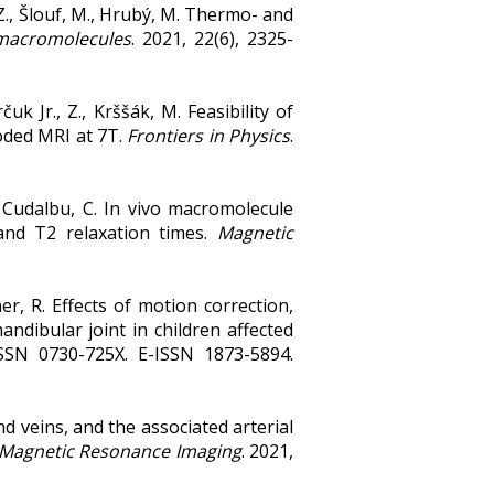
, Z., Šlouf, M., Hrubý, M. Thermo- and
macromolecules
. 2021, 22(6), 2325-
čuk Jr., Z., Krššák, M. Feasibility of
coded MRI at 7T.
Frontiers in Physics
.
B., Cudalbu, C. In vivo macromolecule
 and T2 relaxation times.
Magnetic
ner, R. Effects of motion correction,
dibular joint in children affected
 ISSN 0730-725X. E-ISSN 1873-5894.
and veins, and the associated arterial
Magnetic Resonance Imaging
. 2021,