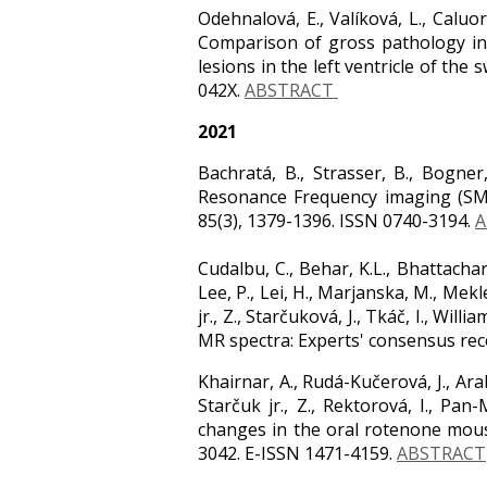
Odehnalová, E., Valíková, L., Caluori,
Comparison of gross pathology ins
lesions in the left ventricle of the 
042X.
ABSTRACT
2021
Bachratá, B., Strasser, B., Bogner,
Resonance Frequency imaging (SMU
85(3), 1379-1396. ISSN 0740-3194.
A
Cudalbu, C., Behar, K.L., Bhattachary
Lee, P., Lei, H., Marjanska, M., Mekl
jr., Z., Starčuková, J., Tkáč, I., Wil
MR spectra: Experts' consensus r
Khairnar, A., Rudá-Kučerová, J., Arab
Starčuk jr., Z., Rektorová, I., Pa
changes in the oral rotenone mou
3042. E-ISSN 1471-4159.
ABSTRACT