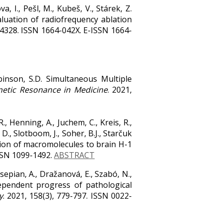
a, I., Pešl, M., Kubeš, V., Stárek, Z.
luation of radiofrequency ablation
34328. ISSN 1664-042X. E-ISSN 1664-
Robinson, S.D. Simultaneous Multiple
etic Resonance in Medicine
. 2021,
., Henning, A., Juchem, C., Kreis, R.,
D., Slotboom, J., Soher, B.J., Starčuk
ibution of macromolecules to brain H-1
ISSN 1099-1492.
ABSTRACT
vsepian, A., Dražanová, E., Szabó, N.,
-dependent progress of pathological
y
. 2021, 158(3), 779-797. ISSN 0022-