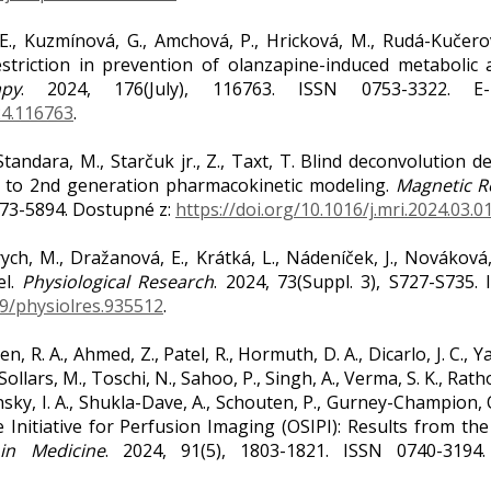
E., Kuzmínová, G., Amchová, P., Hricková, M., Rudá-Kučerov
estriction in prevention of olanzapine-induced metabolic 
py
. 2024, 176(July), 116763. ISSN 0753-3322. E
24.116763
.
M., Standara, M., Starčuk jr., Z., Taxt, T. Blind deconvoluti
n to 2nd generation pharmacokinetic modeling.
Magnetic R
873-5894. Dostupné z:
https://doi.org/10.1016/j.mri.2024.03.0
ndrych, M., Dražanová, E., Krátká, L., Nádeníček, J., Novákov
el.
Physiological Research
. 2024, 73(Suppl. 3), S727-S735.
49/physiolres.935512
.
, R. A., Ahmed, Z., Patel, R., Hormuth, D. A., Dicarlo, J. C., Ya
Sollars, M., Toschi, N., Sahoo, P., Singh, A., Verma, S. K., Ratho
nsky, I. A., Shukla-Dave, A., Schouten, P., Gurney-Champion, O. 
 Initiative for Perfusion Imaging (OSIPI): Results from t
in Medicine
. 2024, 91(5), 1803-1821. ISSN 0740-3194