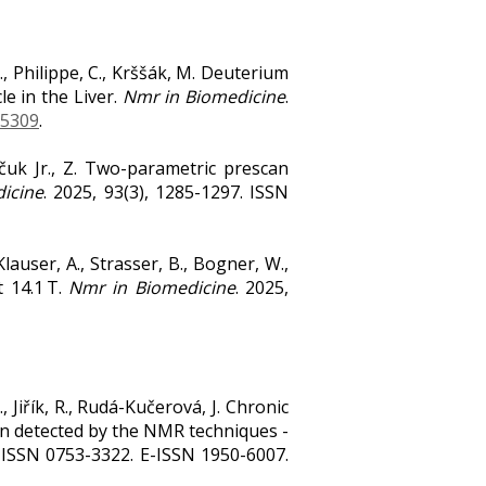
 H., Philippe, C., Krššák, M. Deuterium
e in the Liver.
Nmr in Biomedicine
.
.5309
.
Starčuk Jr., Z. Two-parametric prescan
icine
. 2025, 93(3), 1285-1297. ISSN
 Klauser, A., Strasser, B., Bogner, W.,
 14.1 T.
Nmr in Biomedicine
. 2025,
, Jiřík, R., Rudá-Kučerová, J. Chronic
ion detected by the NMR techniques -
 ISSN 0753-3322. E-ISSN 1950-6007.