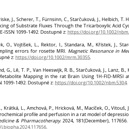
Friske, J., Scherer, T., Fürnsinn, C., Starčuková, J., Helbich, T.
ing of Substrate Fluxes Through the Tricarboxylic Acid Cycl
. E-ISSN 1099-1492. Dostupné z:
https://doi.org/10.1002/nbm
íček, O., Vojtíšek, L., Rektor, I., Standara, M., Křístek, J., 
ampling errors for rosette MRI.
Magnetic Resonance in Med
upné z:
https://doi.org/10.1002/mrm.30355
.
and, G., Lê, T. P., Van Heeswijk, R. B., Starčuková, J., Lanz, B.,
Metabolite Mapping in the rat Brain Using 1H-FID-MRSI at
SN 1099-1492. Dostupné z:
https://doi.org/10.1002/nbm.5304
.
 Krátká, L., Amchová, P., Hricková, M., Macíček, O., Vitouš, J.
rochemical profile and perfusion in a rat model of depress
dicine & Pharmacotherapy
. 2024, 181(December), 117656.
6/j.biopha.2024.117656
.