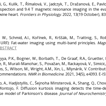
 G., Kulík, T., Římalová, V., Jadczyk, T., Dražanová, E., Pavlov
pection and 9.4 T magnetic resonance imaging in the eva
swine heart.
Frontiers in Physiology
. 2022, 13(19 October), 8
 W., Schmid, A.I., Kořínek, R., Krššák, M., Trattnig, S., 
RF): Fat-water imaging using multi-band principles.
Magn
BSTRACT
ya, P.K., Bogner, W., Borbath, T., De Graaf, R.A., Gruetter, R
e, R., Murali-Manohar, S., Považan, M., Rackayová, V., Simicic, 
liams, S., WIlson, M., Wright, A.M., Xin, L., Mlynárik, V. Contr
ecommendations.
NMR in Biomedicine
. 2021, 34(5), e4393. E-
, A., Hadjistyllis, C., Šejnoha Minsterová, A., Shang, Q., Cho
n-Montojo, F. Diffusion kurtosis imaging detects the time
se model of Parkinson's disease.
Journal of Neurochemistr