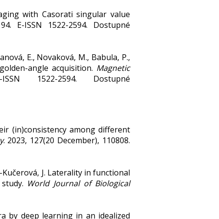
maging with Casorati singular value
194. E-ISSN 1522-2594. Dostupné
ražanová, E., Novaková, M., Babula, P.,
 golden-angle acquisition.
Magnetic
ISSN 1522-2594. Dostupné
ir (in)consistency among different
y
. 2023, 127(20 December), 110808.
á-Kučerová, J. Laterality in functional
 study.
World Journal of Biological
tra by deep learning in an idealized