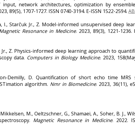
f input, network architectures, optimization by ensembl
2023, 89(5), 1707-1727. ISSN 0740-3194. E-ISSN 1522-2594.
AB
va, I., Starčuk Jr., Z. Model-informed unsupervised deep l
Magnetic Resonance in Medicine
. 2023, 89(3), 1221-1236.
k Jr., Z. Physics-informed deep learning approach to quant
scopy data.
Computers in Biology Medicine
. 2023, 158(Ma
eron-Demilly, D. Quantification of short echo time MRS
STimation algorithm.
Nmr in Biomedicine
. 2023, 36(11), 
E., Mikkelsen, M., Oeltzschner, G., Shamaei, A., Soher, B. J.,
spectroscopy.
Magnetic Resonance in Medicine
. 2022. 