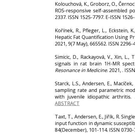
Kolouchová, K., Groborz, O., Černocho
ROS-responsive self-assembled po
2337. ISSN 1525-7797. E-ISSN 1526
Kořínek, R., Pfleger, L., Eckstein, K
Hepatic Fat Quantification Using P
2021, 9(7 May), 665562. ISSN 2296-
Simicic, D., Rackayová, V., Xin, L.,
signals in rat brain 1H-MR spect
Resonance in Medicine
. 2021, . IS
Starck, L.S., Andersen, E., Macíček,
sampling rate and parametric mode
with juvenile idiopathic arthritis.
ABSTRACT
Taxt, T., Andersen, E., Jiřík, R. Sin
input function in dynamic suscepti
84(December), 101-114. ISSN 0730-