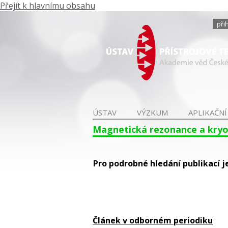
Přejít k hlavnímu obsahu
při
ÚSTAV
VÝZKUM
APLIKAČNÍ
Magnetická rezonance a kry
Pro podrobné hledání publikací j
Článek v odborném periodiku