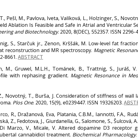
T., Pešl, M., Pavlova, Iveta, Valíková, L., Holzinger, S., Novotná
ield Ablation Is Feasible and Safe in Atrial and Ventricular
neering and Biotechnology
. 2020, 8(DEC), 552357. ISSN 2296-
nig, S., Starčuk jr., Zenon, Krššák, M. Low-level fat fractio
-fat reconstruction and MR spectroscopy.
Magnetic Resonance
352-8661.
ABSTRACT
jan, M., Gruwel, M.L.H., Tománek, B., Trattnig, S., Juráš,
ofile with rephasing gradient.
Magnetic Resonance in Med
., Novotný, T., Burša, J. Consideration of stiffness of wall l
eroma.
Plos One
. 2020, 15(9), e0239447. ISSN 19326203.
ABST
co, R., Dražanová, Eva, Platania, C.B.M., Iannotti, F.A., Rudá
inská, Z., Fedotova, J., Giurdanella, G., Salomone, S., Šulcová, A.
 Di Marzo, V., Micale, V. Altered dopamine D3 recepto
pubertal cannabidiol treatment.
Biochemical Pharmacology