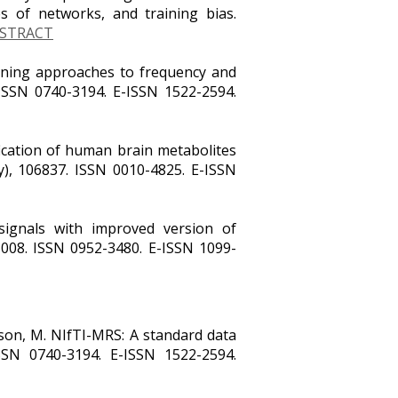
es of networks, and training bias.
STRACT
earning approaches to frequency and
 ISSN 0740-3194. E-ISSN 1522-2594.
ification of human brain metabolites
y), 106837. ISSN 0010-4825. E-ISSN
 signals with improved version of
e5008. ISSN 0952-3480. E-ISSN 1099-
 Wilson, M. NIfTI-MRS: A standard data
ISSN 0740-3194. E-ISSN 1522-2594.