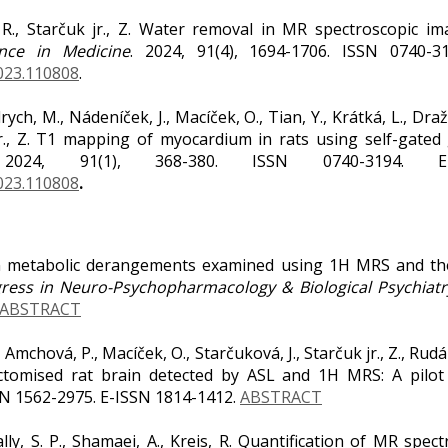
, R., Starčuk jr., Z. Water removal in MR spectroscopic i
nce in Medicine
. 2024, 91(4), 1694-1706. ISSN 0740-3
2023.110808
.
endrych, M., Nádeníček, J., Macíček, O., Tian, Y., Krátká, L., D
 Jr., Z. T1 mapping of myocardium in rats using self-gated
2024, 91(1), 368-380. ISSN 0740-3194. E-
2023.110808
.
ain metabolic derangements examined using 1H MRS and the
ress in Neuro-Psychopharmacology & Biological Psychiatr
ABSTRACT
, Amchová, P., Macíček, O., Starčuková, J., Starčuk jr., Z., Rud
ctomised rat brain detected by ASL and 1H MRS: A pilot
SSN 1562-2975. E-ISSN 1814-1412.
ABSTRACT
lly, S. P., Shamaei, A., Kreis, R. Quantification of MR spec