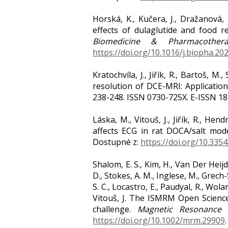
Horská, K., Kučera, J., Dražanová, 
effects of dulaglutide and food r
Biomedicine & Pharmacothera
https://doi.org/10.1016/j.biopha.20
Kratochvíla, J., Jiřík, R., Bartoš, 
resolution of DCE-MRI: Applicatio
238-248. ISSN 0730-725X. E-ISSN 1
Láska, M., Vitouš, J., Jiřík, R., He
affects ECG in rat DOCA/salt mod
Dostupné z:
https://doi.org/10.335
Shalom, E. S., Kim, H., Van Der Heijden
D., Stokes, A. M., Inglese, M., Grech-
S. C., Locastro, E., Paudyal, R., Wola
Vitouš, J. The ISMRM Open Science
challenge.
Magnetic Resonance 
https://doi.org/10.1002/mrm.29909
.