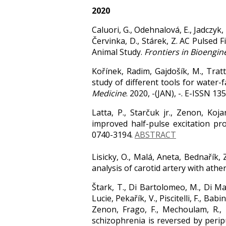
2020
Caluori, G., Odehnalová, E., Jadczyk, 
Červinka, D., Stárek, Z. AC Pulsed F
Animal Study.
Frontiers in Bioengi
Kořínek, Radim, Gajdošík, M., Tratt
study of different tools for water
Medicine
. 2020, -(JAN), -. E-ISSN 1
Latta, P., Starčuk jr., Zenon, Ko
improved half-pulse excitation pr
0740-3194.
ABSTRACT
Lisicky, O., Malá, Aneta, Bednařík, Z
analysis of carotid artery with ath
Štark, T., Di Bartolomeo, M., Di Mar
Lucie, Pekařík, V., Piscitelli, F., Bab
Zenon, Frago, F., Mechoulam, R.,
schizophrenia is reversed by peri