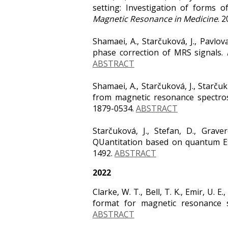
setting: Investigation of forms o
Magnetic Resonance in Medicine
. 
Shamaei, A., Starčuková, J., Pavlo
phase correction of MRS signals.
ABSTRACT
Shamaei, A., Starčuková, J., Starču
from magnetic resonance spectro
1879-0534.
ABSTRACT
Starčuková, J., Stefan, D., Grav
QUantitation based on quantum E
1492.
ABSTRACT
2022
Clarke, W. T., Bell, T. K., Emir, U. 
format for magnetic resonance 
ABSTRACT