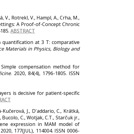
, V., Rotrekl, V., Hampl, A., Crha, M.,
 Settings: A Proof-of-Concept Chronic
4185.
ABSTRACT
n quantification at 3 T: comparative
 Materials in Physics, Biology and
 V. Simple compensation method for
icine
. 2020, 84(4), 1796-1805. ISSN
ayers is decisive for patient-specific
RACT
-Kučerová, J., D'addario, C., Krátká,
, Bucolo, C., Wotjak, C.T., Starčuk jr.,
r gene expression in MAM model of
. 2020, 177(JUL), 114004. ISSN 0006-