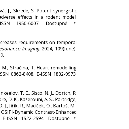
á, J., Skrede, S. Potent synergistic
adverse effects in a rodent model.
-ISSN 1950-6007. Dostupné z:
on decreases requirements on temporal
esonance Imaging
. 2024, 109(June),
19
.
á, M., Stračina, T. Heart remodelling
 ISSN 0862-8408. E-ISSN 1802-9973.
nkeelov, T. E., Sisco, N. J., Dortch, R.
re, D. K., Kazerouni, A. S., Partridge,
J., Jiřík, R., Macíček, O., Bartoš, M.,
he OSIPI-Dynamic Contrast-Enhanced
. E-ISSN 1522-2594. Dostupné z: