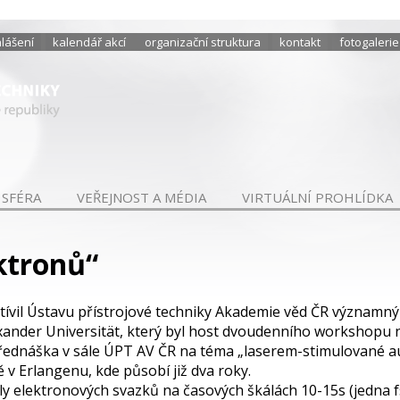
hlášení
kalendář akcí
organizační struktura
kontakt
fotogalerie
 SFÉRA
VEŘEJNOST A MÉDIA
VIRTUÁLNÍ PROHLÍDKA
ktronů“
štívil Ústavu přístrojové techniky Akademie věd ČR významný
lexander Universität, který byl host dvoudenního workshopu 
přednáška v sále ÚPT AV ČR na téma „laserem-stimulované a
ě v Erlangenu, kde působí již dva roky.
y elektronových svazků na časových škálách 10-15s (jedna fs