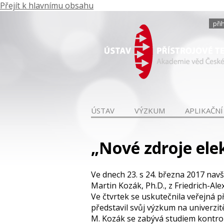
Přejít k hlavnímu obsahu
při
ÚSTAV
VÝZKUM
APLIKAČNÍ
„Nové zdroje ele
Ve dnech 23. s 24. března 2017 nav
Martin Kozák, Ph.D., z Friedrich-A
Ve čtvrtek se uskutečnila veřejná 
představil svůj výzkum na univerzit
M. Kozák se zabývá studiem kontrol