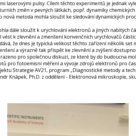
i laserovými pulsy. Cílem těchto experimentů je jednak vy
kturních změn v pevných látkách, popř. dynamiky chemických
tato nová metoda mohla sloužit ke sledování dynamických pr
la dále sloužit k urychlování elektronů a jiných nabitých čá
ést k zlevnění a zmenšení konvenčních urychlovačů částic, k
dává, že dnes je typická velikost těchto zařízení několik se
nšení a výrazně tak přispět ke zlevnění a zvýšení dostupno
yhrazeno pro společnou diskuzi, ze které by do budoucna mo
otů pro fotoemisní měření a vývoje zdrojů elektronů pro ča
ektu Strategie AV21, program „Diagnostické metody a techni
xandr Knápek, Ph.D. z odděleni - Elektronová mikroskopie, s