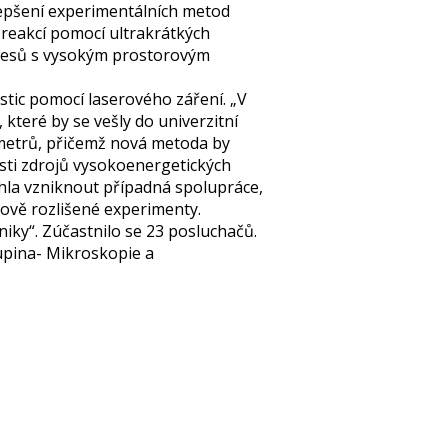
lepšení experimentálních metod
 reakcí pomocí ultrakrátkých
ocesů s vysokým prostorovým
stic pomocí laserového záření. „V
teré by se vešly do univerzitní
t metrů, přičemž nová metoda by
sti zdrojů vysokoenergetických
hla vzniknout případná spolupráce,
sově rozlišené experimenty.
ky“. Zúčastnilo se 23 posluchačů.
kupina- Mikroskopie a