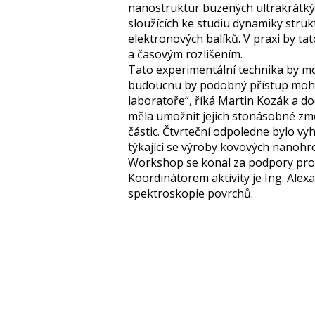
nanostruktur buzených ultrakrátkým
sloužících ke studiu dynamiky stru
elektronových balíků. V praxi by 
a časovým rozlišením.
Tato experimentální technika by moh
budoucnu by podobný přístup mohl v
laboratoře“, říká Martin Kozák a do
měla umožnit jejich stonásobné zme
částic. Čtvrteční odpoledne bylo v
týkající se výroby kovových nanohr
Workshop se konal za podpory proj
Koordinátorem aktivity je Ing. Ale
spektroskopie povrchů.