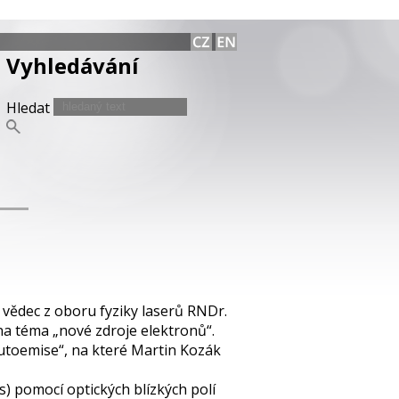
Vyhledávání
Hledat
 vědec z oboru fyziky laserů RNDr.
na téma „nové zdroje elektronů“.
utoemise“, na které Martin Kozák
) pomocí optických blízkých polí