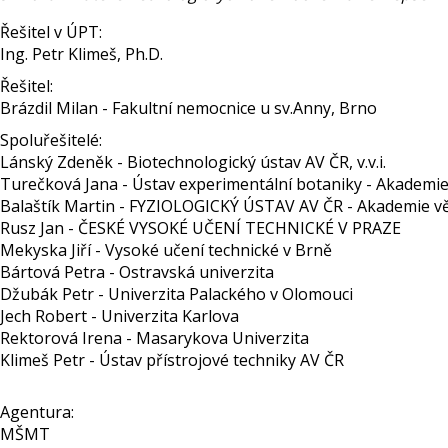
Řešitel v ÚPT:
Ing. Petr Klimeš, Ph.D.
Řešitel:
Brázdil Milan - Fakultní nemocnice u sv.Anny, Brno
Spoluřešitelé:
Lánský Zdeněk - Biotechnologický ústav AV ČR, v.v.i.
Turečková Jana - Ústav experimentální botaniky - Akademie v
Balaštík Martin - FYZIOLOGICKÝ ÚSTAV AV ČR - Akademie věd 
Rusz Jan - ČESKÉ VYSOKÉ UČENÍ TECHNICKÉ V PRAZE
Mekyska Jiří - Vysoké učení technické v Brně
Bártová Petra - Ostravská univerzita
Džubák Petr - Univerzita Palackého v Olomouci
Jech Robert - Univerzita Karlova
Rektorová Irena - Masarykova Univerzita
Klimeš Petr - Ústav přístrojové techniky AV ČR
Agentura:
MŠMT