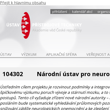
Přejít k hlavnímu obsahu
přihlášení
kalendář akcí
organiza
ÚSTAV
VÝZKUM
APLIKAČNÍ SFÉRA
VEŘEJNOST A
104302
Národní ústav pro neur
Ústředním cílem projektu je rozvinout podmínky a integrova
špičkovému výzkumu poruch vývoje a stárnutí mozku, a to 
postupů. Tento cíl vyžaduje zřízení nové národní autority
posláním bude systematické vyhledávání průlomových pozn
snižování zátěže neurologických onemocnění a ke zlepšení k