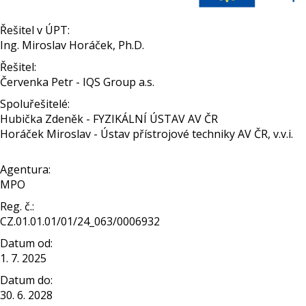
Řešitel v ÚPT:
Ing. Miroslav Horáček, Ph.D.
Řešitel:
Červenka Petr - IQS Group a.s.
Spoluřešitelé:
Hubička Zdeněk - FYZIKÁLNÍ ÚSTAV AV ČR
Horáček Miroslav - Ústav přístrojové techniky AV ČR, v.v.i.
Agentura:
MPO
Reg. č.:
CZ.01.01.01/01/24_063/0006932
Datum od:
1. 7. 2025
Datum do:
30. 6. 2028