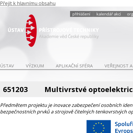
Přejít k hlavnímu obsahu
přihlášení
kalendář akcí
org
ÚSTAV
VÝZKUM
APLIKAČNÍ SFÉRA
VEŘEJNOST A
651203
Multivrstvé optoelektri
Předmětem projektu je inovace zabezpečení osobních identi
bezpečnostních prvků a strojově čitelných tenkovrstvých o