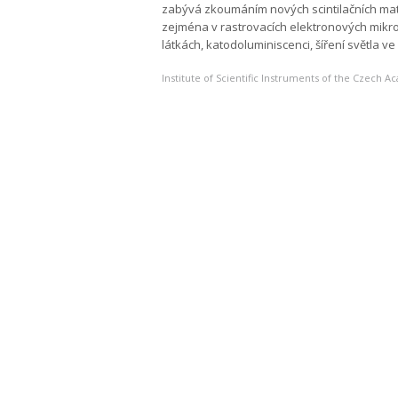
zabývá zkoumáním nových scintilačních mater
zejména v rastrovacích elektronových mikr
látkách, katodoluminiscenci, šíření světla v
Institute of Scientific Instruments of the Czech 