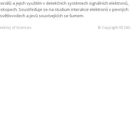
iálů a jejich využitím v detekčních systémech signálních elektronů,
oskopech. Soustřeďuje se na studium interakce elektronů v pevných
e světlovodech a jevů souvisejících se šumem.
Academy of Sciences
© Copyright ISI CAS.