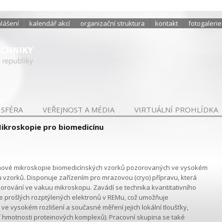
hlášení
kalendář akcí
organizační struktura
kontakt
fotogalerie
 SFÉRA
VEŘEJNOST A MÉDIA
VIRTUÁLNÍ PROHLÍDKA
ikroskopie pro biomedicínu
ronové mikroskopie biomedicínských vzorků pozorovaných ve vysokém
vu vzorků. Disponuje zařízením pro mrazovou (cryo) přípravu, která
orování ve vakuu mikroskopu. Zavádí se technika kvantitativního
 prošlých rozptýlených elektronů v REMu, což umožňuje
e vysokém rozlišení a současné měření jejich lokální tloušťky,
ní hmotnosti proteinových komplexů). Pracovní skupina se také