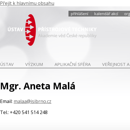
Přejít k hlavnímu obsahu
přihlášení
kalendář akcí
org
ÚSTAV
VÝZKUM
APLIKAČNÍ SFÉRA
VEŘEJNOST A
Mgr. Aneta Malá
Email:
malaa@isibrno.cz
Tel.: +420 541 514 248