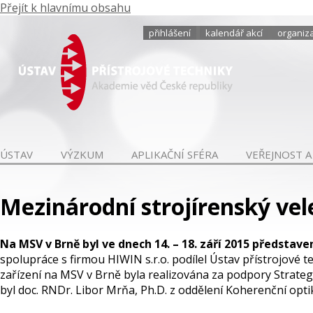
Přejít k hlavnímu obsahu
přihlášení
kalendář akcí
organiza
ÚSTAV
VÝZKUM
APLIKAČNÍ SFÉRA
VEŘEJNOST A
Mezinárodní strojírenský vel
Na MSV v Brně byl ve dnech 14. – 18. září 2015 představe
spolupráce s firmou HIWIN s.r.o. podílel Ústav přístrojové 
zařízení na MSV v Brně byla realizována za podpory Strate
byl doc. RNDr. Libor Mrňa, Ph.D. z oddělení Koherenční opti