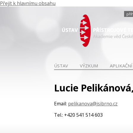
Přejít k hlavnímu obsahu
při
ÚSTAV
VÝZKUM
APLIKAČNÍ
Lucie Pelikánová,
Email:
pelikanova@isibrno.cz
Tel.: +420 541 514 603