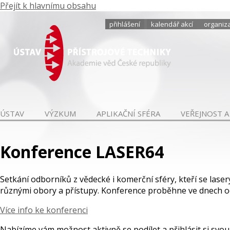
Přejít k hlavnímu obsahu
přihlášení
kalendář akcí
organiza
ÚSTAV
VÝZKUM
APLIKAČNÍ SFÉRA
VEŘEJNOST A
Konference LASER64
Setkání odborníků z vědecké i komerční sféry, kteří se lase
různými obory a přístupy. Konference proběhne ve dnech od 
Více info ke konferenci
Nabízíme vám možnost aktivně se podílet a přihlásit si svou