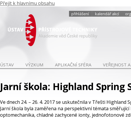
Přejít k hlavnímu obsahu
přihlášení
kalendář akcí
org
ÚSTAV
VÝZKUM
APLIKAČNÍ SFÉRA
VEŘEJNOST A
Jarní škola: Highland Spring
Ve dnech 24. – 26. 4. 2017 se uskutečnila v Třešti Highland 
Jarní škola byla zaměřena na perspektivní témata směřující 
optomechanika, chladné zachycené ionty, jednofotonové zdroj