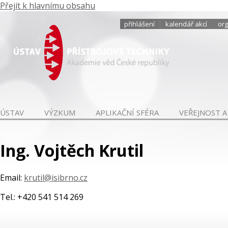
Přejít k hlavnímu obsahu
přihlášení
kalendář akcí
org
ÚSTAV
VÝZKUM
APLIKAČNÍ SFÉRA
VEŘEJNOST A
Ing. Vojtěch Krutil
Email:
krutil@isibrno.cz
Tel.: +420 541 514 269