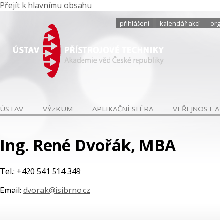
Přejít k hlavnímu obsahu
přihlášení
kalendář akcí
org
ÚSTAV
VÝZKUM
APLIKAČNÍ SFÉRA
VEŘEJNOST A
Ing. René Dvořák, MBA
Tel.: +420 541 514 349
Email:
dvorak@isibrno.cz