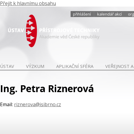
Přejít k hlavnímu obsahu
přihlášení
kalendář akcí
org
ÚSTAV
VÝZKUM
APLIKAČNÍ SFÉRA
VEŘEJNOST A
Ing. Petra Riznerová
Email:
riznerova@isibrno.cz