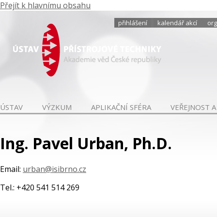
Přejít k hlavnímu obsahu
přihlášení
kalendář akcí
org
ÚSTAV
VÝZKUM
APLIKAČNÍ SFÉRA
VEŘEJNOST A
Ing. Pavel Urban, Ph.D.
Email:
urban@isibrno.cz
Tel.: +420 541 514 269