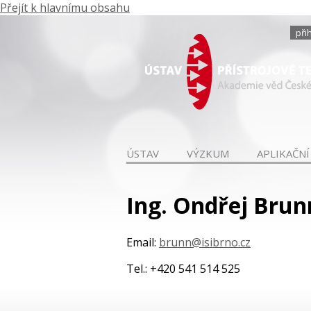
Přejít k hlavnímu obsahu
při
ÚSTAV
VÝZKUM
APLIKAČNÍ
Ing. Ondřej Brun
Email:
brunn@isibrno.cz
Tel.: +420 541 514 525