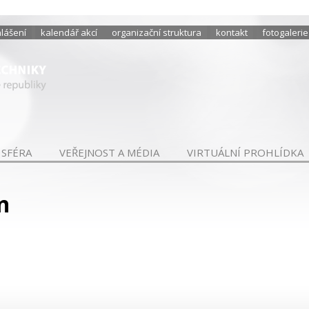
hlášení
kalendář akcí
organizační struktura
kontakt
fotogalerie
 SFÉRA
VEŘEJNOST A MÉDIA
VIRTUÁLNÍ PROHLÍDKA
n