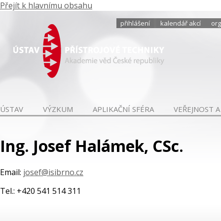
Přejít k hlavnímu obsahu
přihlášení
kalendář akcí
org
ÚSTAV
VÝZKUM
APLIKAČNÍ SFÉRA
VEŘEJNOST A
Ing. Josef Halámek, CSc.
Email:
josef@isibrno.cz
Tel.: +420 541 514 311