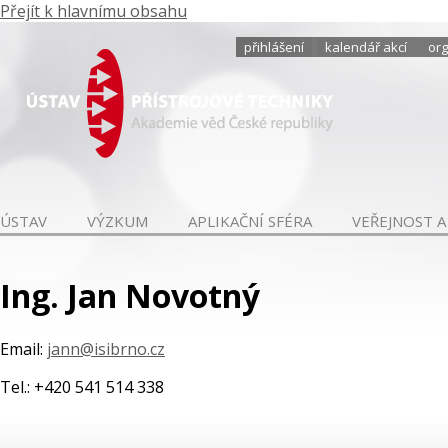
Přejít k hlavnímu obsahu
přihlášení
kalendář akcí
org
ÚSTAV
VÝZKUM
APLIKAČNÍ SFÉRA
VEŘEJNOST A
Ing. Jan Novotný
Email:
jann@isibrno.cz
Tel.: +420 541 514 338