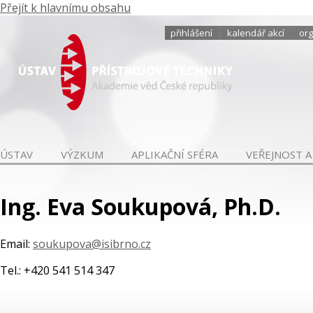
Přejít k hlavnímu obsahu
přihlášení
kalendář akcí
org
ÚSTAV
VÝZKUM
APLIKAČNÍ SFÉRA
VEŘEJNOST A
Ing. Eva Soukupová, Ph.D.
Email:
soukupova@isibrno.cz
Tel.: +420 541 514 347