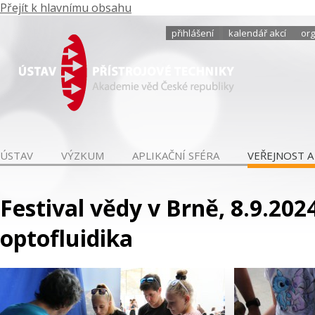
Přejít k hlavnímu obsahu
přihlášení
kalendář akcí
org
ÚSTAV
VÝZKUM
APLIKAČNÍ SFÉRA
VEŘEJNOST A
Festival vědy v Brně, 8.9.202
optofluidika