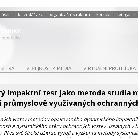
hlášení
kalendář akcí
organizační struktura
kontakt
fotogalerie
 SFÉRA
VEŘEJNOST A MÉDIA
VIRTUÁLNÍ PROHLÍDKA
ý impaktní test jako metoda studia 
í průmyslově využívaných ochrannýc
nných vrstev metodou opakovaného dynamického impaktního
sti a dynamického otěru ochranných vrstev užívaných v řadě
. Přes své široké užití se vývoji a výzkumu metody systema