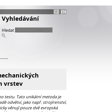
Vyhledávání
Hledat
mechanických
h vrstev
 testu. Tato unikátní metoda je
 odvětví, jako např. strojírenství,
ticky věnují pouze dvě evropská