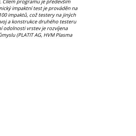
T). Cílem programu je především
ický impaktní test je prováděn na
100 impaktů, což testery na jiných
vývoj a konstrukce druhého testeru
 odolnosti vrstev je rozvíjena
růmyslu (PLATIT AG, HVM Plasma