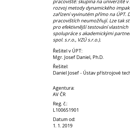
pracoviště: skupina na univerzitě 
rozvoj metody dynamického impaktu 
zařízení vyvinutém přímo na ÚPT. Dík
pracovištích neumožňují. Lze tak st
pro efektivnější testování vlastníc
spolupráce s akademickými partner
spol. s.r.o., VZÚ s.r.o.).
Řešitel v ÚPT:
Mgr. Josef Daniel, Ph.D.
Řešitel:
Daniel Josef - Ústav přístrojové tech
Agentura:
AV ČR
Reg. č.:
L100651901
Datum od:
1. 1. 2019