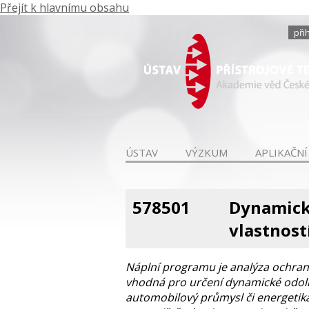
Přejít k hlavnímu obsahu
při
ÚSTAV
VÝZKUM
APLIKAČNÍ
578501
Dynamick
vlastnost
Náplní programu je analýza ochra
vhodná pro určení dynamické odolno
automobilový průmysl či energetika