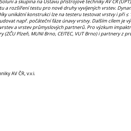
v Soluni a skupina na Ústavu přístrojové techniky AV ČR (ÚP
a rozšíření testu pro nové druhy vyvíjených vrstev. Dynam
y unikátní konstrukci lze na testeru testovat vrstvy i při ≤ 
udovat např. počáteční fáze únavy vrstvy. Dalším cílem je 
h vrstev a vrstev průmyslových partnerů. Pro výzkum impaktní
y (ZČU Plzeň, MUNI Brno, CEITEC, VUT Brno) i partnery z p
niky AV ČR, v.v.i.